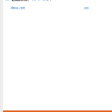
নবীনতর পোস্ট
হোম