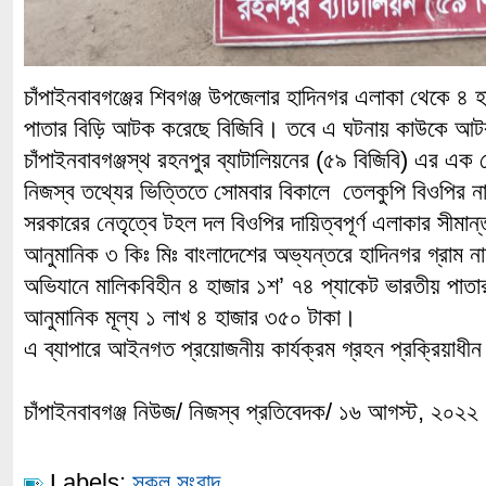
চাঁপাইনবাবগঞ্জের শিবগঞ্জ উপজেলার হাদিনগর এলাকা থেকে ৪ 
পাতার বিড়ি আটক করেছে বিজিবি। তবে এ ঘটনায় কাউকে আ
চাঁপাইনবাবগঞ্জস্থ রহনপুর ব্যাটালিয়নের (৫৯ বিজিবি) এর এক প
নিজস্ব তথ্যের ভিত্তিতে সোমবার বিকালে তেলকুপি বিওপির নায়েব
সরকারের নেতৃত্বে টহল দল বিওপির দায়িত্বপূর্ণ এলাকার সীমা
আনুমানিক ৩ কিঃ মিঃ বাংলাদেশের অভ্যন্তরে হাদিনগর গ্রাম 
অভিযানে মালিকবিহীন ৪ হাজার ১শ’ ৭৪ প্যাকেট ভারতীয় পাত
আনুমানিক মূল্য ১ লাখ ৪ হাজার ৩৫০ টাকা।
এ ব্যাপারে আইনগত প্রয়োজনীয় কার্যক্রম গ্রহন প্রক্রিয়াধী
চাঁপাইনবাবগঞ্জ নিউজ/ নিজস্ব প্রতিবেদক/ ১৬ আগস্ট, ২০২২
Labels:
সকল সংবাদ