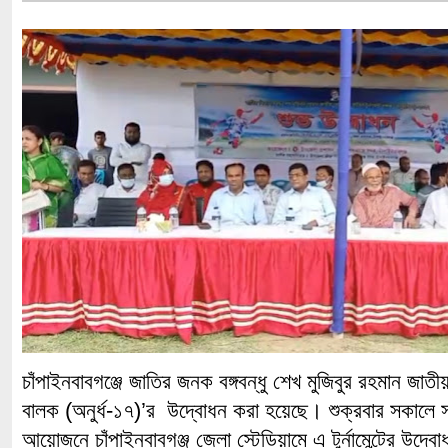
চাঁপাইনবাবগঞ্জে জাতির জনক বঙ্গবন্ধু শেখ মুজিবুর রহমান জাতীয় গ
বালক (অনুর্ধ-১৭)’র উদ্বোধন করা হয়েছে। শুক্রবার সকালে
আয়োজনে চাঁপাইনবাবগঞ্জ জেলা স্টেডিয়ামে এ টুর্নামেন্টের উদ