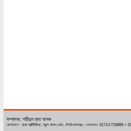
সম্পাদক: শহীদুল হুদা অলক
যোগাযোগ : রাকা মাল্টিমিডিয়া, স্কুল ক্লাব রোড, চাঁপাইনবাবগঞ্জ। সেলফোন: 01713-