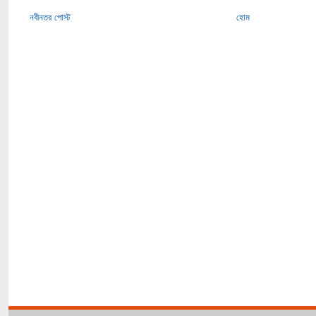
নবীনতর পোস্ট
হোম