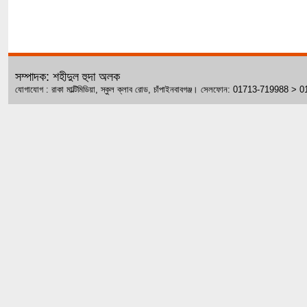
সম্পাদক: শহীদুল হুদা অলক
যোগাযোগ : রাকা মাল্টিমিডিয়া, স্কুল ক্লাব রোড, চাঁপাইনবাবগঞ্জ। সেলফোন: 01713-