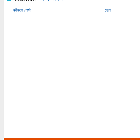
নবীনতর পোস্ট
হোম