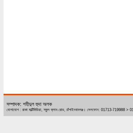
সম্পাদক: শহীদুল হুদা অলক
যোগাযোগ : রাকা মাল্টিমিডিয়া, স্কুল ক্লাব রোড, চাঁপাইনবাবগঞ্জ। সেলফোন: 01713-