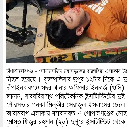
চাঁপাইনবাবগঞ্জ - সোনামসজিদ মহাসড়কের বারঘরিয়া এলাকায় ট
নিহত হয়েছে। বৃহস্পতিবার দুপুর ১২টার দিকে এ দু
চাঁপাইনবাবগঞ্জ সদর থানার অফিসার ইনচার্জ (ওস
জানান, বারঘরিয়াস্থ পলিটেকনিক ইন্সটিটিউটের দু
পৌরসভার গনকা মিল্কীর সেরাজুল ইসলামের ছেলে
আরামবাগ এলাকায় বসবাসরত ও গোপালগঞ্জের মোহা
মোস্তাফিজুর রহমান (২০) দুপুরে ইন্সটিটিউট থেক