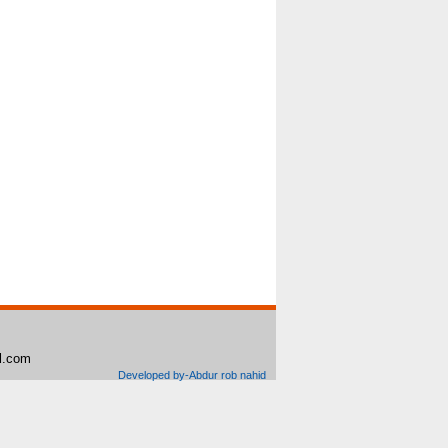
il.com
Developed by-Abdur rob nahid