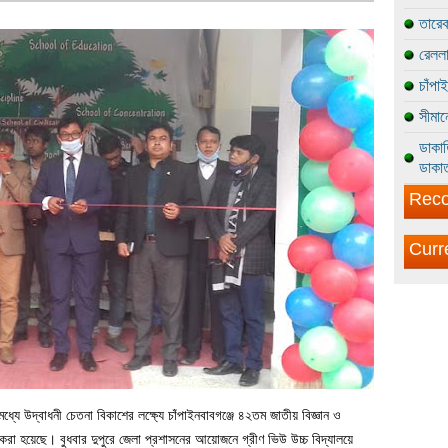
তারেক
রেললা
চাঁপা
সীমান
ডাকাত
ডাকাত
Reco
Curr
ধ্যে উদ্বাধনী চেতনা বিকাশের লক্ষ্যে চাঁপাইনবাবগঞ্জে ৪২তম জাতীয় বিজ্ঞান ও
ন করা হয়েছে। বুধবার দুপুরে জেলা প্রশাসনের আয়োজনে গ্রীণ ভিউ উচ্চ বিদ্যালয়ে