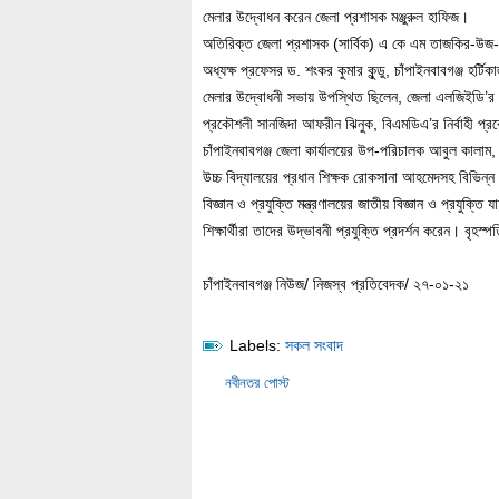
মেলার উদ্বোধন করেন জেলা প্রশাসক মঞ্জুরুল হাফিজ।
অতিরিক্ত জেলা প্রশাসক (সার্বিক) এ কে এম তাজকির-উজ-
অধ্যক্ষ প্রফেসর ড. শংকর কুমার কুন্ডু, চাঁপাইনবাবগঞ্জ হর
মেলার উদ্বোধনী সভায় উপস্থিত ছিলেন, জেলা এলজিইডি’র নি
প্রকৌশলী সানজিদা আফরীন ঝিনুক, বিএমডিএ’র নির্বাহী প্র
চাঁপাইনবাবগঞ্জ জেলা কার্যালয়ের উপ-পরিচালক আবুল কালাম,
উচ্চ বিদ্যালয়ের প্রধান শিক্ষক রোকসানা আহমেদসহ বিভিন্ন শিক্
বিজ্ঞান ও প্রযুক্তি মন্ত্রণালয়ের জাতীয় বিজ্ঞান ও প্রযুক্তি
শিক্ষার্থীরা তাদের উদ্ভাবনী প্রযুক্তি প্রদর্শন করেন। বৃহ
চাঁপাইনবাবগঞ্জ নিউজ/ নিজস্ব প্রতিবেদক/ ২৭-০১-২১
Labels:
সকল সংবাদ
নবীনতর পোস্ট