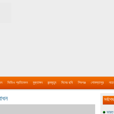
দন
ভিডিও প্রতিবেদন
মুক্তাঙ্গন
জন্মমৃত্যু
দিনের ছবি
শিবগঞ্জ
গোমস্তাপুর
নাচে
বোধন
সর্বশেষ
ভারত 