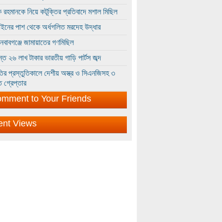
 রহমানকে নিয়ে কটূক্তির প্রতিবাদে মশাল মিছিল
ইনের পাশ থেকে অর্ধগলিত মরদেহ উদ্ধার
ইনবাবগঞ্জে জামায়াতের গণমিছিল
্তে ২৬ লাখ টাকার ভারতীয় গাড়ি পার্টস জব্দ
ির প্রস্তুতিকালে দেশীয় অস্ত্র ও সিএনজিসহ ৩
 গ্রেপ্তার
mment to Your Friends
ent Views