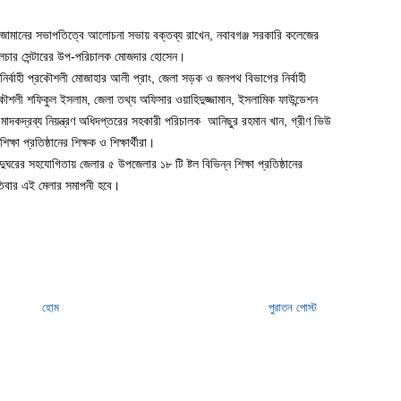
জামানের সভাপতিত্বে আলোচনা সভায় বক্তব্য রাখেন, নবাবগঞ্জ সরকারি কলেজের
্টিকালচার সেন্টারের উপ-পরিচালক মোজদার হোসেন।
র্বাহী প্রকৌশলী মোজাহার আলী প্রাং, জেলা সড়ক ও জনপথ বিভাগের নির্বাহী
কৌশলী শফিকুল ইসলাম, জেলা তথ্য অফিসার ওয়াহিদুজ্জামান, ইসলামিক ফাউন্ডেশন
 মাদকদ্রব্য নিয়ন্ত্রণ অধিদপ্তরের সহকারী পরিচালক আনিছুর রহমান খান, গ্রীণ ভিউ
ষা প্রতিষ্ঠানের শিক্ষক ও শিক্ষার্থীরা।
 যাদুঘরের সহযোগিতায় জেলার ৫ উপজেলার ১৮ টি ষ্টল বিভিন্ন শিক্ষা প্রতিষ্ঠানের
স্পতিবার এই মেলার সমাপনী হবে।
হোম
পুরাতন পোস্ট