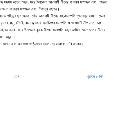
দ সদস্য আব্দুল ওদুদ, সদর উপজেলা আওয়ামী লীগের সাধারণ সম্পাদক এ্যা. নজরুল
ম ও সাধারণ সম্পাদক এ্যা. মিজানুর রহমান।
্পাদক শহিদুল হুদা অলক, পৌর আওয়ামী লীগের সহ-সভাপতি মুখলেসুর রহমান, জেলা
ল্লাহ বাবু, চাঁপাইনবাবগঞ্জ জেলা স্বাচিপের সভাপতি ও আওয়ামী লীগ নেতা ডাঃ
র রহমান কনক, সদর উপজেলা কৃষক লীগের সভাপতি রুহুল আমিন, জেলা ছাত্র লীগের
মান আনন্দ।
র নিন্দা জানান এবং এর সঙ্গে জড়িতদের দ্রুত গ্রেফতারের দাবি জানান।
হোম
পুরাতন পোস্ট