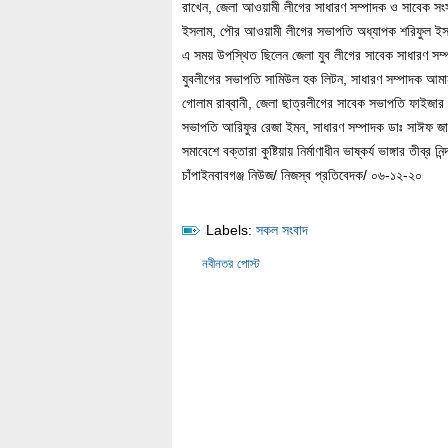
রাখেন, জেলা আওয়ামী লীগের সাধারণ সম্পাদক ও সাবেক সংস
ইসলাম, পৌর আওয়ামী লীগের সভাপতি অধ্যাপক শরিফুল ইসলা
এ সময় উপস্থিত ছিলেন জেলা যুব লীগের সাবেক সাধারণ সম
যুবলীগের সভাপতি সামিউল হক লিটন, সাধারণ সম্পাদক আমানু
গোলাম রাব্বানী, জেলা ছাত্রলীগের সাবেক সভাপতি ফাইজা
সভাপতি আরিফুর রেজা ইমন, সাধারণ সম্পাদক ডাঃ সাঈফ জা
সমাবেশে বক্তারা কুষ্টিয়ায় নির্মাণাধীন ভাষ্কর্য ভাঙ্গার তীব্
চাঁপাইনবাবগঞ্জ নিউজ/ নিজস্ব প্রতিবেদক/ ০৬-১২-২০
Labels:
সকল সংবাদ
নবীনতর পোস্ট