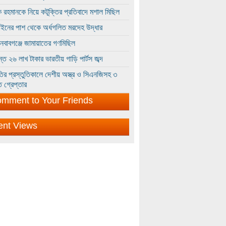
 রহমানকে নিয়ে কটূক্তির প্রতিবাদে মশাল মিছিল
ইনের পাশ থেকে অর্ধগলিত মরদেহ উদ্ধার
ইনবাবগঞ্জে জামায়াতের গণমিছিল
্তে ২৬ লাখ টাকার ভারতীয় গাড়ি পার্টস জব্দ
ির প্রস্তুতিকালে দেশীয় অস্ত্র ও সিএনজিসহ ৩
 গ্রেপ্তার
mment to Your Friends
ent Views