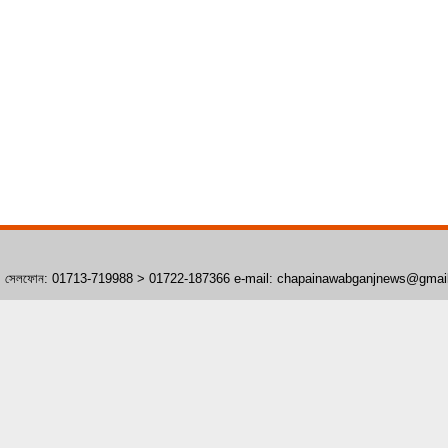
াঁপাইনবাবগঞ্জ। সেলফোন: 01713-719988 > 01722-187366 e-mail: chapainawabganjnews@gma