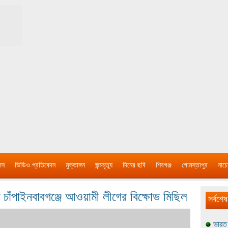
দন
ভিডিও প্রতিবেদন
মুক্তাঙ্গন
জন্মমৃত্যু
দিনের ছবি
শিবগঞ্জ
গোমস্তাপুর
নাচে
িবাদে চাঁপাইনবাবগঞ্জে আওয়ামী লীগের বিক্ষোভ মিছিল
সর্বশেষ
ভারত 