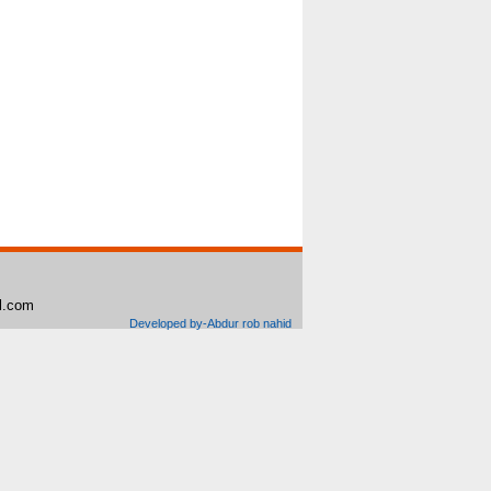
il.com
Developed by-Abdur rob nahid