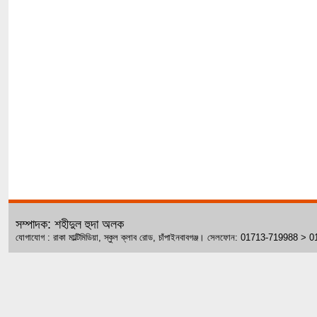
সম্পাদক: শহীদুল হুদা অলক
যোগাযোগ : রাকা মাল্টিমিডিয়া, স্কুল ক্লাব রোড, চাঁপাইনবাবগঞ্জ। সেলফোন: 01713-