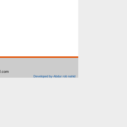
il.com
Developed by-Abdur rob nahid