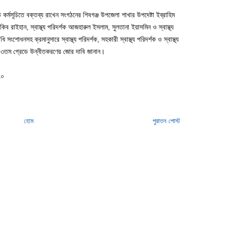
কর্মসূচিতে বক্তব্য রাখেন সংগঠনের শিবগঞ্জ উপজেলা শাখার উপদেষ্টা ইব্রাহিম
 রাইহান, স্বাস্থ্য পরিদর্শক আজহারুল ইসলাম, সুলতানা ইয়াসমিন ও স্বাস্থ্য
ধনসহ ক্রমানুসারে স্বাস্থ্য পরিদর্শক, সহকারী স্বাস্থ্য পরিদর্শক ও স্বাস্থ্য
১৩তম গ্রেডে উন্নীতকরণের জোর দাবি জানান।
২০
হোম
পুরাতন পোস্ট