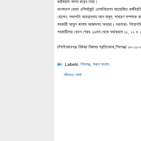
কর্মবিরতি পালন করেন তারা।
বাংলাদেশ হেল্থ এসিসট্যান্ট এসোসিয়েশন আয়োজিত কর্মবিরতি 
হোসেন, সভাপতি আবদুল্লাহ আল মামুন, সাধারণ সম্পাদক রাকিব
সহকারী আবুল কালাম আজাদসহ অন্যরা। বক্তারা- নিয়োগবিধি সংশো
সহকারীদের বেতন গ্রেড ১৬তম থেকে যথাক্রমে ১১, ১২ ও 
চাঁপাইনবাবগঞ্জ নিউজ/ নিজস্ব প্রতিবেদক,শিবগঞ্জ/ ৩০-১১-
Labels:
শিবগঞ্জ
,
সকল সংবাদ
নবীনতর পোস্ট