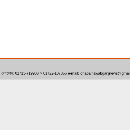
াঁপাইনবাবগঞ্জ। সেলফোন: 01713-719988 > 01722-187366 e-mail: chapainawabganjnews@gma