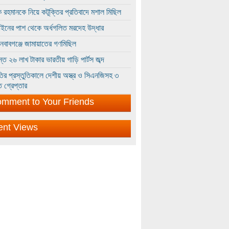
 রহমানকে নিয়ে কটূক্তির প্রতিবাদে মশাল মিছিল
ইনের পাশ থেকে অর্ধগলিত মরদেহ উদ্ধার
ইনবাবগঞ্জে জামায়াতের গণমিছিল
্তে ২৬ লাখ টাকার ভারতীয় গাড়ি পার্টস জব্দ
ির প্রস্তুতিকালে দেশীয় অস্ত্র ও সিএনজিসহ ৩
 গ্রেপ্তার
mment to Your Friends
ent Views