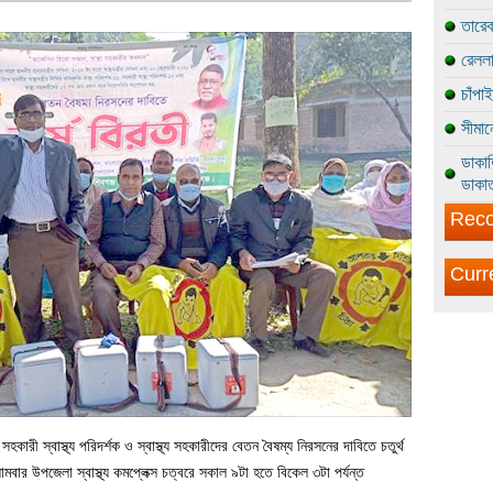
তারেক
রেললা
চাঁপা
সীমান
ডাকাত
ডাকাত
Reco
Curr
 সহকারী স্বাস্থ্য পরিদর্শক ও স্বাস্থ্য সহকারীদের বেতন বৈষম্য নিরসনের দাবিতে চতুর্থ
বার উপজেলা স্বাস্থ্য কমপ্লেক্স চত্বরে সকাল ৯টা হতে বিকেল ৩টা পর্যন্ত