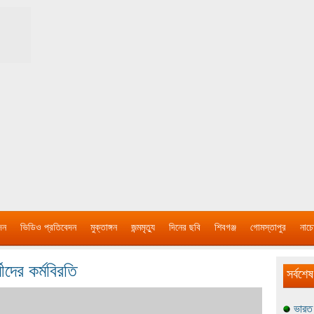
দন
ভিডিও প্রতিবেদন
মুক্তাঙ্গন
জন্মমৃত্যু
দিনের ছবি
শিবগঞ্জ
গোমস্তাপুর
নাচে
মীদের কর্মবিরতি
সর্বশেষ
ভারত 