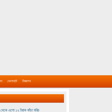
াল
ভোলাহাট
বিজ্ঞাপন
থেকে এলো ১২ ট্রাক কাঁচা মরিচ