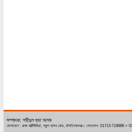
সম্পাদক: শহীদুল হুদা অলক
যোগাযোগ : রাকা মাল্টিমিডিয়া, স্কুল ক্লাব রোড, চাঁপাইনবাবগঞ্জ। সেলফোন: 01713-