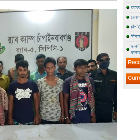
তারেক
রেললা
চাঁপা
সীমান
ডাকাত
ডাকাত
Reco
Curr