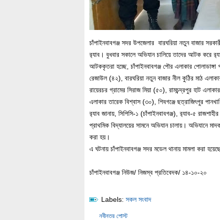
চাঁপাইনবাবগঞ্জ সদর উপজেলার বারঘরিয়া নতুন বাজার সরকা
র‌্যাব। বুধবার সকালে অভিযান চালিয়ে তাদের আটক করে র‌
আটককৃতরা হচ্ছে, চাঁপাইনবাবগঞ্জ পৌর এলাকার পোলাডাঙ্গ
রেজাউল (৪২), বারঘরিয়া নতুন বাজার নীল কুঠির মাঠ এলাক
রায়েরচর গ্রামের সিরাজ মিয়া (৫০), রামচন্দ্রপুর হাট এলাকা
এলাকার তারেক বিশ্বাস (৩০), শিবগঞ্জে ছত্রাজিৎপুর পানখ
র‌্যাব জানায়, সিপিসি-১ (চাঁপাইনবাবগঞ্জ), র‌্যাব-৫ রাজ
প্রাথমিক বিদ্যালয়ের সামনে অভিযান চালায়। অভিযানে মা
করা হয়।
এ ঘটনায় চাঁপাইনবাবগঞ্জ সদর মডেল থানায় মামলা করা হয়েছ
চাঁপাইনবাবগঞ্জ নিউজ/ নিজস্ব প্রতিবেদক/ ১৪-১০-২০
Labels:
সকল সংবাদ
নবীনতর পোস্ট