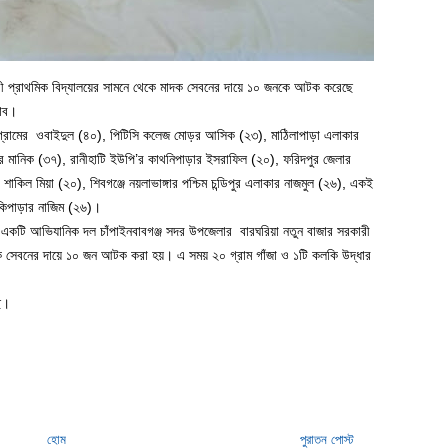
রী প্রাথমিক বিদ্যালয়ের সামনে থেকে মাদক সেবনের দায়ে ১০ জনকে আটক করেছে
্যাব।
া গ্রামের ওবাইদুল (৪০), পিটিসি কলেজ মোড়র আসিক (২৩), মাঠিলাপাড়া এলাকার
ার মানিক (৩৭), রানীহাটি ইউপি’র কাথনিপাড়ার ইসরাফিল (২০), ফরিদপুর জেলার
র শাকিল মিয়া (২০), শিবগঞ্জে নয়লাভাঙ্গার পশ্চিম চন্ডিপুর এলাকার নাজমুল (২৬), একই
াকিপাড়ার নাজিম (২৬)।
শাহীর একটি আভিযানিক দল চাঁপাইনবাবগঞ্জ সদর উপজেলার বারঘরিয়া নতুন বাজার সরকারী
দক সেবনের দায়ে ১০ জন আটক করা হয়। এ সময় ২০ গ্রাম গাঁজা ও ১টি কলকি উদ্ধার
ে।
হোম
পুরাতন পোস্ট