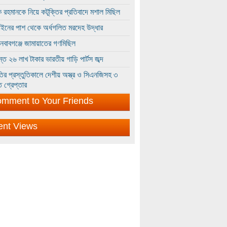
 রহমানকে নিয়ে কটূক্তির প্রতিবাদে মশাল মিছিল
ইনের পাশ থেকে অর্ধগলিত মরদেহ উদ্ধার
ইনবাবগঞ্জে জামায়াতের গণমিছিল
্তে ২৬ লাখ টাকার ভারতীয় গাড়ি পার্টস জব্দ
ির প্রস্তুতিকালে দেশীয় অস্ত্র ও সিএনজিসহ ৩
 গ্রেপ্তার
mment to Your Friends
ent Views