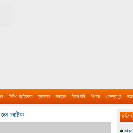
দন
ভিডিও প্রতিবেদন
মুক্তাঙ্গন
জন্মমৃত্যু
দিনের ছবি
শিবগঞ্জ
গোমস্তাপুর
নাচে
১০ জন আটক
সর্বশেষ
ভারত 