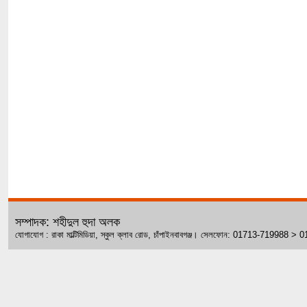
সম্পাদক: শহীদুল হুদা অলক
যোগাযোগ : রাকা মাল্টিমিডিয়া, স্কুল ক্লাব রোড, চাঁপাইনবাবগঞ্জ। সেলফোন: 01713-