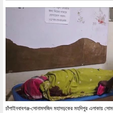
চাঁপাইনবাবগঞ্জ-সোনামসজিদ মহাসড়কের মহদিপুর এলাকায় সো