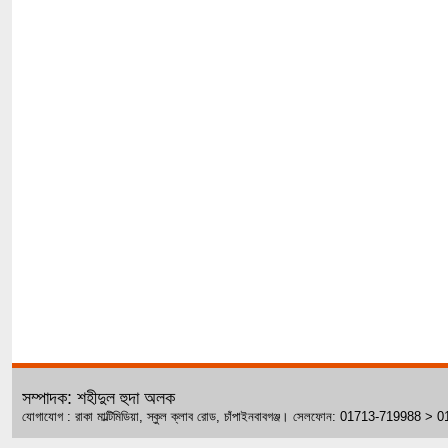
সম্পাদক: শহীদুল হুদা অলক
যোগাযোগ : রাকা মাল্টিমিডিয়া, স্কুল ক্লাব রোড, চাঁপাইনবাবগঞ্জ। সেলফোন: 01713-