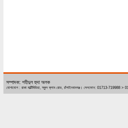
সম্পাদক: শহীদুল হুদা অলক
যোগাযোগ : রাকা মাল্টিমিডিয়া, স্কুল ক্লাব রোড, চাঁপাইনবাবগঞ্জ। সেলফোন: 01713-