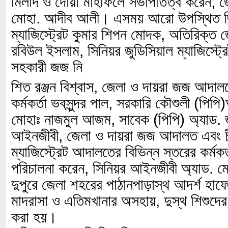
মিলাদ ও দোয়া মাহফিলে সভাপতিত্ব করেন, 
মোহা. আদীব আলী। এসময় আরো উপস্থিত ছি
ম্যাজিস্ট্রেট কুমার শিপন মোদক, অতিরিক্ত
রবিউল ইসলাম, সিনিয়র জুডিসিয়াল ম্যাজিস্ট্
সহকারী জজ নি
শিত রঞ্জন বিশ্বাস, জেলা ও দায়রা জজ আদাল
কর্মকর্তা ভবসুন্দর পাল, সরকারি কৌশুলী (পিপ
মোহাঃ নাজমুল আজম, সাবেক (পিপি) অ্যাড. 
আইনজীবী, জেলা ও দায়রা জজ আদালত এবং চ
ম্যাজিস্ট্রেট আদালতের বিভিন্ন স্তরের কর্মকর্ত
পরিচালনা করেন, সিনিয়র আইনজীবী অ্যাড.
দুপুরে জেলা শহরের পাঠানপাড়াস্থ আদর্শ হাফ
মাদরাসা ও এতিমখানার অসহায়, দুস্থ শিশুদের
করা হয়।