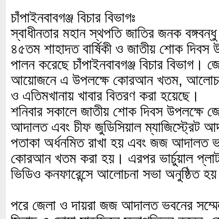
চাঁপাইনবাবগঞ্জ বিচার বিভাগঃ
স্বাধীনতার মহান স্থপতি জাতির জনক বঙ্গবন্ধু
৪৫তম শাহাদত বার্ষিকী ও জাতীয় শোক দিবস উপল
পালন করেছে চাঁপাইনবাবগঞ্জ বিচার বিভাগ। জে
আয়োজনে এ উপলক্ষে কোরআন খতম, আলোচনা
ও এতিমখানায় খাবার বিতরণ করা হয়েছে।
শনিবার সকালে জাতীয় শোক দিবস উপলক্ষে জ
আদালত এবং চীফ জুডিসিয়াল ম্যাজিস্ট্রেট 
পতাকা অর্ধনমিত রাখা হয় এবং জজ আদালত ভ
কোরআন খতম করা হয়। এরপর ভার্চুয়াল প্লাটফ
ভিডিও কনফারেন্সে আলোচনা সভা অনুষ্ঠিত হ
পরে জেলা ও দায়রা জজ আদালত ভবনের সম্মেলন