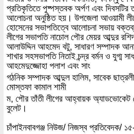
প্রতিকৃতিতে পুষ্পস্তবক অর্পণ এবং দিবসটির ত
আলোচনা অনুষ্ঠিত হয়। উপজেলা আওয়ামী ল
হোসেনের সভাপতিত্বে আলোচনা সভায় বক্তব
লীগের সভাপতি নাচোল পৌর মেয়র আব্দুর রশি
আলাউদ্দিন আহমেদ বটু, সাধারণ সম্পাদক আ
শাখার সহসভাপতি নিতাই চন্দ্র বর্মন ও যুগ্ম স
আহমেদুজ্জোহা পলাশ এবং সাং
গঠনিক সম্পাদক আব্দুল হালিম, সাবেক ছাত্রল
মোস্তফা কামাল শামী
ম, পৌর তাঁতী লীগের আহ্বায়ক অ্যাডভোকেট 
বুলেট।
চাঁপাইনবাবগঞ্জ নিউজ/ নিজস্ব প্রতিবেদক/ 