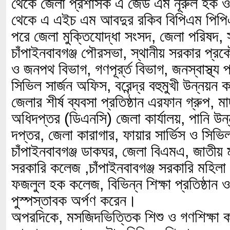
থেকে জেলা প্রশাসক এ জেড এম নূরুল হক ও 
থেকে এ এইচ এম আবদুর রকিব বিপিএম পিপি
পরে জেলা মুক্তিযোদ্ধা সংসদ, জেলা পরিষদ,
চাঁপাইনবাবগঞ্জ পৌরসভা, স্থানীয় সরকার প
ও জনপথ বিভাগ, গণপূর্র্ত বিভাগ, জনস্বাস্থ্
সিভিল সার্জন অফিস, বরেন্দ্র বহুমুখী উন্নয়ন কর্
জেলার শীর্ষ ব্যবসা প্রতিষ্ঠান এরফান গ্রুপ, মাদ
অধিদপ্তর (ডিএনসি) জেলা কার্যালয়, পানি উন
দপ্তর, জেলা কারাগার, ফায়ার সার্ভিস ও সিভিল
চাঁপাইনবাবগঞ্জ ডাকঘর, জেলা বিএমএ, জাতীয় ম
সরকারি কলেজ ,চাঁপাইনবাবগঞ্জ সরকারি মহিল
ফজলুল হক কলেজ, বিভিন্ন শিক্ষা প্রতিষ্ঠান
পুস্পস্তাবক অর্পণ করেন।
অপরদিকে, মসজিদভিত্তিক শিশু ও গণশিক্ষা কার