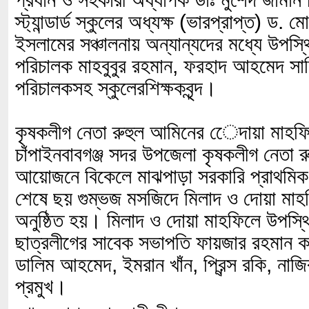
স্ট্যান্ডার্ড স্কুলের অধ্যক্ষ (ভারপ্রাপ্ত) ড. ম
ইসলামের সঞ্চালনায় অন্যান্যদের মধ্যে উপস্থ
পরিচালক মাহবুবুর রহমান, ফরহাদ আহমেদ সা
পরিচালকসহ স্কুলেরশিক্ষকবৃন্দ।
কৃষকলীগ নেতা রুহুল আমিনের েেদায়া মাহফি
চাঁপাইনবাবগঞ্জ সদর উপজেলা কৃষকলীগ নেতা 
আয়োজনে বিকেলে মাঝপাড়া সরকারি প্রাথমিক ব
শেষে ছয় গুম্ভজ মসজিদে মিলাদ ও দোয়া মা
অনুষ্ঠিত হয়। মিলাদ ও দোয়া মাহফিলে উপস্থ
ছাত্রলীগের সাবেক সভাপতি ফায়জার রহমান ক
ডালিম আহমেদ, ইমরান খাঁন, প্রিন্স রকি, না
প্রমুখ।