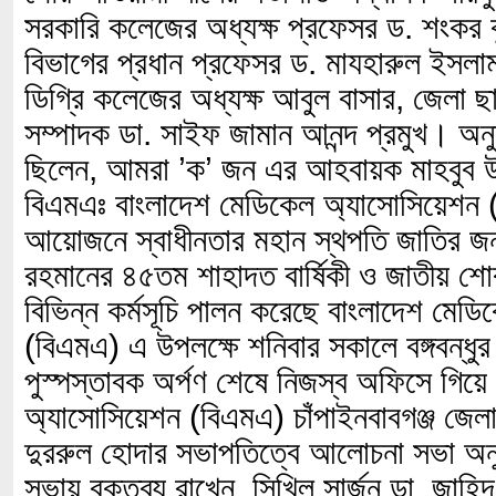
সরকারি কলেজের অধ্যক্ষ প্রফেসর ড. শংকর কুম
বিভাগের প্রধান প্রফেসর ড. মাযহারুল ইসলাম 
ডিগ্রি কলেজের অধ্যক্ষ আবুল বাসার, জেলা ছ
সম্পাদক ডা. সাইফ জামান আনন্দ প্রমুখ। অনুষ্ঠ
ছিলেন, আমরা ’ক’ জন এর আহবায়ক মাহবুব 
বিএমএঃ বাংলাদেশ মেডিকেল অ্যাসোসিয়েশন
আয়োজনে স্বাধীনতার মহান স্থপতি জাতির জনক 
রহমানের ৪৫তম শাহাদত বার্ষিকী ও জাতীয় শো
বিভিন্ন কর্মসূচি পালন করেছে বাংলাদেশ মেড
(বিএমএ) এ উপলক্ষে শনিবার সকালে বঙ্গবন্ধুর
পুস্পস্তাবক অর্পণ শেষে নিজস্ব অফিসে গিয়ে
অ্যাসোসিয়েশন (বিএমএ) চাঁপাইনবাবগঞ্জ জেল
দুররুল হোদার সভাপতিত্বে আলোচনা সভা অন
সভায় বক্তব্য রাখেন, সিখিল সার্জন ডা. জাহি