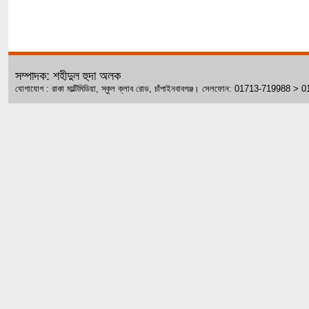
সম্পাদক: শহীদুল হুদা অলক
যোগাযোগ : রাকা মাল্টিমিডিয়া, স্কুল ক্লাব রোড, চাঁপাইনবাবগঞ্জ। সেলফোন: 01713-