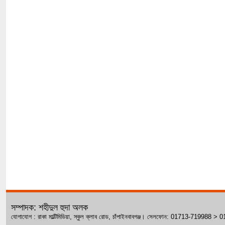
সম্পাদক: শহীদুল হুদা অলক
যোগাযোগ : রাকা মাল্টিমিডিয়া, স্কুল ক্লাব রোড, চাঁপাইনবাবগঞ্জ। সেলফোন: 01713-