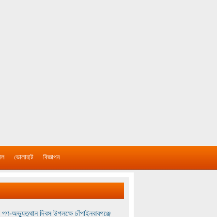
াল
ভোলাহাট
বিজ্ঞাপন
 গণ-অভ্যুত্থান দিবস উপলক্ষে চাঁপাইনবাবগঞ্জে