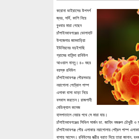
করোনা ভাইরাসের উপসর্গ
জ্বর, সর্দি, কাশি নিয়ে
বুধবার মারা গেছেন
চাঁপাইনবাবগঞ্জের ভোলাহাট
উপজেলার জামবাড়িয়া
ইউনিয়নের বড়ইগাছি
গ্রামের বাসিন্দা রাবিউল
আওয়াল নান্নু। ৪০ বছর
বয়স্ক রবিউল
চাঁপাইনবাবগঞ্জ পৌরসভার
নয়াগোলা পেট্রোল পাম্প
এলাকা বাসা ভাড়া নিয়ে
বসবাস করতেন। রাজশাহী
মেডিক্যাল কলেজ
হাসপাতালে নেয়ার পথে সে মারা যায়।
চাঁপাইনবাবগঞ্জের সিভিল সার্জন ডা. জাহিদ নজরুল চৌধুরী ও
চাঁপাইনবাবগঞ্জ পৌর এলাকার নয়াগোলায় পেট্রল পাম্প এলাকা
বাসায় আসেন। রবিউলের স্ত্রীর বরাত দিয়ে তারা জানান, বুধব