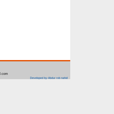
il.com
Developed by-Abdur rob nahid