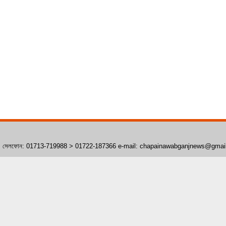
াঁপাইনবাবগঞ্জ। সেলফোন: 01713-719988 > 01722-187366 e-mail: chapainawabganjnews@gma