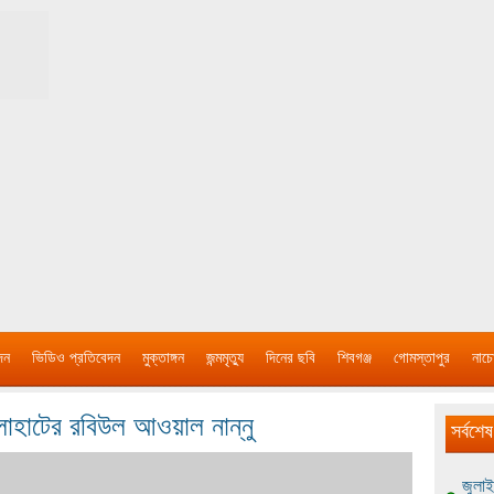
দন
ভিডিও প্রতিবেদন
মুক্তাঙ্গন
জন্মমৃত্যু
দিনের ছবি
শিবগঞ্জ
গোমস্তাপুর
নাচে
লাহাটের রবিউল আওয়াল নান্নু
সর্বশেষ
জুলাই