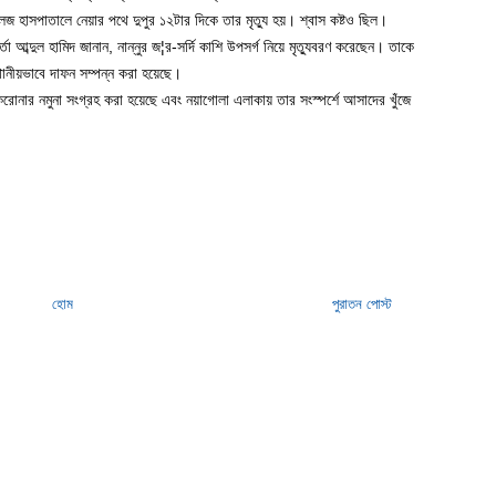
 হাসপাতালে নেয়ার পথে দুপুর ১২টার দিকে তার মৃত্যু হয়। শ্বাস কষ্টও ছিল।
া আব্দুল হামিদ জানান, নান্নুর জ¦র-সর্দি কাশি উপসর্গ নিয়ে মৃত্যুবরণ করেছেন। তাকে
্থানীয়ভাবে দাফন সম্পন্ন করা হয়েছে।
 করোনার নমুনা সংগ্রহ করা হয়েছে এবং নয়াগোলা এলাকায় তার সংস্পর্শে আসাদের খুঁজে
হোম
পুরাতন পোস্ট