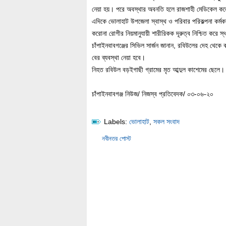
নেয়া হয়। পরে অবস্থার অবনতি হলে রাজশাহী মেডিকেল কলেজ
এদিকে ভোলাহাট উপজেলা স্বাস্থ ও পরিবার পরিকল্পনা কর্মকর্ত
করোনা রোগীর নিয়মানুযায়ী শারীরিকক দূরুত্ব নিশ্চিত করে স
চাঁপাইনবাবগঞ্জের সিভিল সার্জন জানান, রবিউলের দেহ থেকে
বের ব্যবস্থা নেয়া হবে।
নিহত রবিউল বড়ইগাছী গ্রামের মৃত আব্দুল কাশেমের ছেলে।
চাঁপাইনবাবগঞ্জ নিউজ/ নিজস্ব প্রতিবেদক/ ০৩-০৬-২০
Labels:
ভোলাহাট
,
সকল সংবাদ
নবীনতর পোস্ট