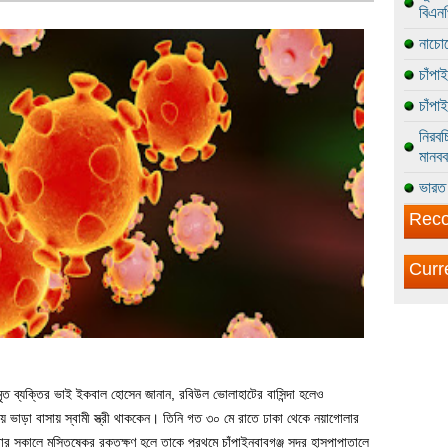
বিএন
নাচোল
চাঁপা
চাঁপা
নিরবচ
মানবব
ভারত 
Reco
Curr
 মৃত ব্যক্তির ভাই ইকবাল হোসেন জানান, রবিউল ভোলাহাটের বাসিন্দা হলেও
য় ভাড়া বাসায় স্বামী স্ত্রী থাককেন। তিনি গত ৩০ মে রাতে ঢাকা থেকে নয়াগোলার
ার সকালে মস্তিষ্কের রক্তক্ষণ হলে তাকে প্রথমে চাঁপাইনবাবগঞ্জ সদর হাসপাপাতালে