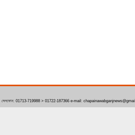
াঁপাইনবাবগঞ্জ। সেলফোন: 01713-719988 > 01722-187366 e-mail: chapainawabganjnews@gma