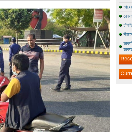
তারেক
রেললা
চাঁপা
সীমান
ডাকাত
ডাকাত
Reco
Curr