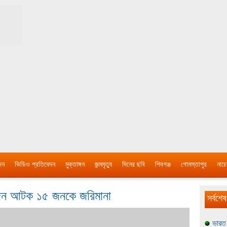
দন
ভিডিও প্রতিবেদন
মুক্তাঙ্গন
জন্মমৃত্যু
দিনের ছবি
শিবগঞ্জ
গোমস্তাপুর
নাচে
 জন আটক ১৫ জনকে জরিমানা
সর্বশেষ
ভারত 