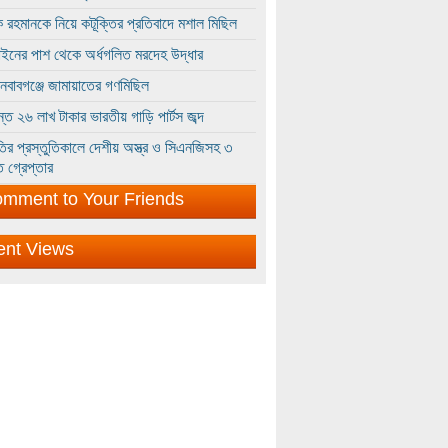
 রহমানকে নিয়ে কটূক্তির প্রতিবাদে মশাল মিছিল
ইনের পাশ থেকে অর্ধগলিত মরদেহ উদ্ধার
ইনবাবগঞ্জে জামায়াতের গণমিছিল
্তে ২৬ লাখ টাকার ভারতীয় গাড়ি পার্টস জব্দ
ির প্রস্তুতিকালে দেশীয় অস্ত্র ও সিএনজিসহ ৩
 গ্রেপ্তার
mment to Your Friends
ent Views