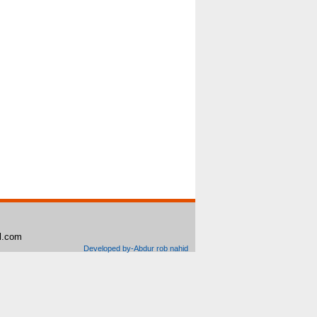
il.com
Developed by-Abdur rob nahid