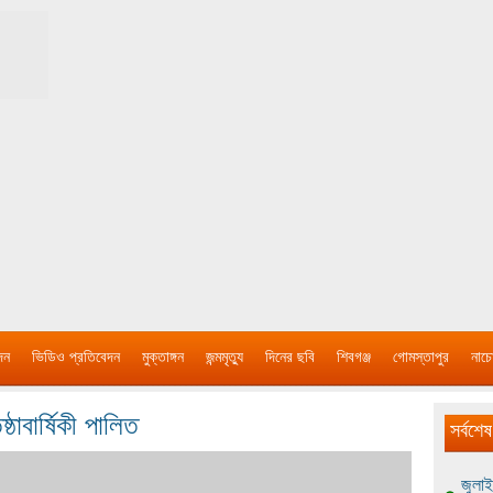
দন
ভিডিও প্রতিবেদন
মুক্তাঙ্গন
জন্মমৃত্যু
দিনের ছবি
শিবগঞ্জ
গোমস্তাপুর
নাচে
ঠাবার্ষিকী পালিত
সর্বশেষ
জুলাই