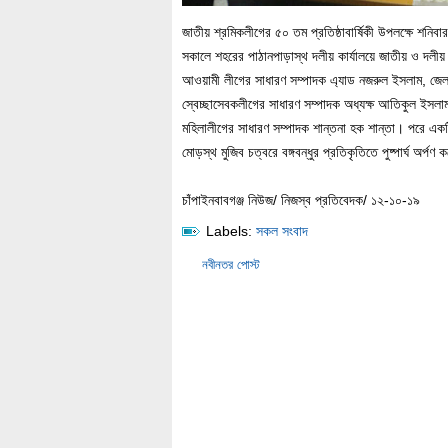
জাতীয় শ্রমিকলীগের ৫০ তম প্রতিষ্ঠাবার্ষিকী উপলক্ষে শনিবা
সকালে শহরের পাঠানপাড়াস্থ দলীয় কার্যালয়ে জাতীয় ও দল
আওয়ামী লীগের সাধারণ সম্পাদক এ্যাড নজরুল ইসলাম, জে
স্বেচ্ছাসেবকলীগের সাধারণ সম্পাদক অধ্যক্ষ আতিকুল ইসলাম
মহিলালীগের সাধারণ সম্পাদক শান্তনা হক শান্তা। পরে একটি
মোড়স্থ মুজিব চত্বরে বঙ্গবন্ধুর প্রতিকৃতিতে পুষ্পার্ঘ অর্পণ 
চাঁপাইনবাবগঞ্জ নিউজ/ নিজস্ব প্রতিবেদক/ ১২-১০-১৯
Labels:
সকল সংবাদ
নবীনতর পোস্ট