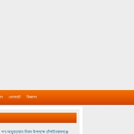
াল
ভোলাহাট
বিজ্ঞাপন
 গণ-অভ্যুত্থান দিবস উপলক্ষে চাঁপাইনবাবগঞ্জে