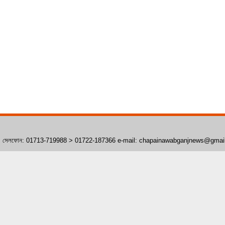
াঁপাইনবাবগঞ্জ। সেলফোন: 01713-719988 > 01722-187366 e-mail: chapainawabganjnews@gma