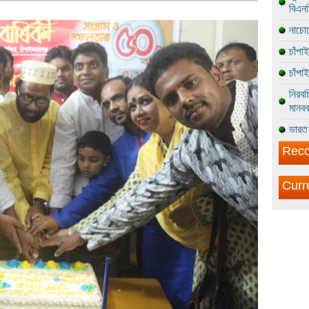
বিএন
নাচোল
চাঁপা
চাঁপা
নিরবচ
মানবব
ভারত 
Reco
Curr