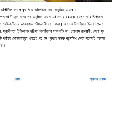
র চাঁপাইনবাবগঞ্জে র‌্যালি ও আলোচনা সভা অনুষ্ঠিত হয়েছে।
ীয় পতাকা উত্তোলনের পর অনুষ্ঠিত আলোচনা সভায় বক্তব্য রাখেন সদর উপজেলা
লা শ্রমিকলীগের আহবায়ক শহীদুল ইসলাম রানা। এ সময় উপস্থিত ছিলেন জেলা
, স্বাধীনতা চিকিৎসক পরিষদ স্বাচিপের সভাপতি ডা. গোলাম রাব্বানী, জেলা যুব
 বর্ণাঢ্য শোভাযাত্রা শহরের প্রধান প্রধান সড়ক প্রদক্ষিণ শেষে সরকারি কলেজ
করে।
হোম
পুরাতন পোস্ট