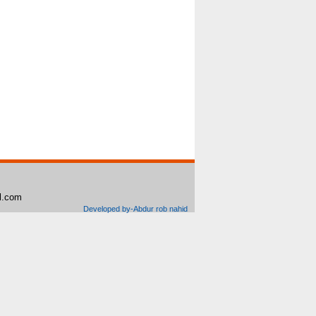
il.com
Developed by-Abdur rob nahid