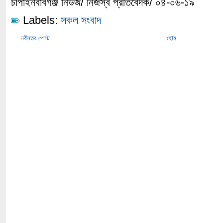
চাঁপাইনবাবগঞ্জ নিউজ/ নিজস্ব প্রতিবেদক/ ০৪-০৬-১৯
Labels:
সকল সংবাদ
নবীনতর পোস্ট
হোম