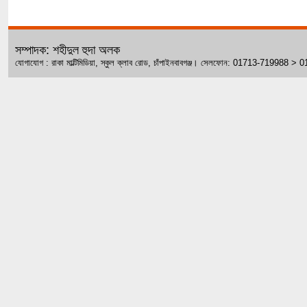
সম্পাদক: শহীদুল হুদা অলক
যোগাযোগ : রাকা মাল্টিমিডিয়া, স্কুল ক্লাব রোড, চাঁপাইনবাবগঞ্জ। সেলফোন: 01713-