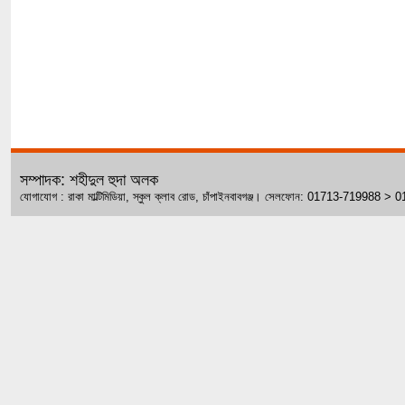
সম্পাদক: শহীদুল হুদা অলক
যোগাযোগ : রাকা মাল্টিমিডিয়া, স্কুল ক্লাব রোড, চাঁপাইনবাবগঞ্জ। সেলফোন: 01713-