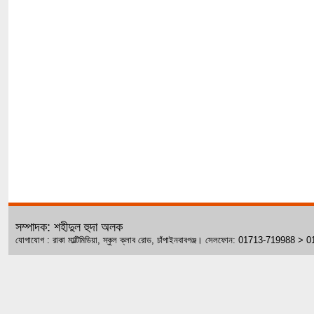
সম্পাদক: শহীদুল হুদা অলক
যোগাযোগ : রাকা মাল্টিমিডিয়া, স্কুল ক্লাব রোড, চাঁপাইনবাবগঞ্জ। সেলফোন: 01713-