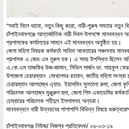
“সবাই মিলে ভাবো, নতুন কিছু করো, নারী-পুরুষ সমতার নতুন ব
চাঁপাইনবাবগঞ্জে আন্তর্জাতিক নারী দিবস উপলক্ষে মানববন্ধন 
প্রশাসকের কার্যালয়ের সামনে এই মানববন্ধন অনুষ্ঠিত হয়।
জেলা মহিলা বিষয়ক কর্মকর্তা সাহিদা আখতারের সঞ্চলনায় মানবব
প্রশাসক এ জেড এম নূরুল হক। এ সময় উপস্থিত ছিলেন অত
এ.কে.এম তাজকির উজ-জামান, সিভিল সার্জন ডা. সায়ফুল ফের
উপজেলা চেয়ারম্যান মোখলেশুর রহমান, জাতীয় মহিলা সংস্থা চা
চেয়ারম্যান আলহাজ্ব এ্যাড. ইয়াসমিন সুলতানা রুমা, জেলা কৃ
পরিচালক আলহাজ্ব মুঞ্জুরুল হুদা, জেলা শিশু একাডেমির কর্মকর্
চেম্বারের পরিচালক শহীদুল ইসলামসহ অন্যরা।
মানববন্ধনে নারী উন্নয়নের পাশাপাশি বিভিন্ন বিষয়ে গুরুত্বর
চাঁপাইনবাবগঞ্জ নিউজ/ নিজস্ব প্রতিবেদক/ ০৬-০৩-১৯