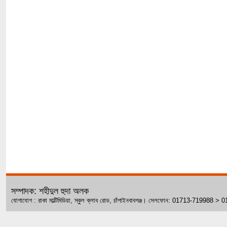
সম্পাদক: শহীদুল হুদা অলক
যোগাযোগ : রাকা মাল্টিমিডিয়া, স্কুল ক্লাব রোড, চাঁপাইনবাবগঞ্জ। সেলফোন: 01713-