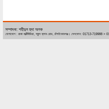
সম্পাদক: শহীদুল হুদা অলক
যোগাযোগ : রাকা মাল্টিমিডিয়া, স্কুল ক্লাব রোড, চাঁপাইনবাবগঞ্জ। সেলফোন: 01713-