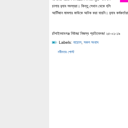
চালায় র‌্যাব সদস্যরা। কিন্তু সেখান থেকে হলি
আর্টিজান মামলার কাউকে আটক করা যায়নি। র‌্যাব কর্মকর্তারা
চাঁপাইনবাবগঞ্জ নিউজ/ নিজস্ব প্রতিবেদক/ ২৫-০১-১৯
Labels:
নাচোল
,
সকল সংবাদ
নবীনতর পোস্ট