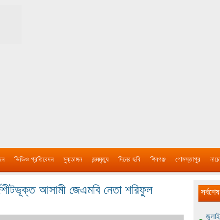
দন
ভিডিও প্রতিবেদন
মুক্তাঙ্গন
জন্মমৃত্যু
দিনের ছবি
শিবগঞ্জ
গোমস্তাপুর
নাচে
র্জশীটভূক্ত আসামী জেএমবি নেতা শরিফুল
সর্বশেষ
জুলাই