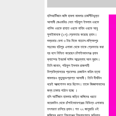
হলিআর্টিজান জঙ্গি হামলা মামলার চার্জশীটভূক্ত
আসামী জেএমবির নেতা শরিফুল ইসলাম ওরফে
খালিদ ওরফে রাহাত ওরফে নাহিদ ওরফে আবু
সুলাইমানকে (২৭) গ্রেফতার করেছে র‌্যাব।
শুক্রবার বেলা ৩ টার দিকে নাচোল-মল্লিকপুর
সড়কের হরিপুর এলাকা থেকে তাকে গ্রেফতার করা
হয় বলে নিশ্চিত করেছেন চাঁপাইনবাবগঞ্জ র‌্যাব
ক্যাম্পের ইনচার্জ সাঈদ আব্দুল্লাহ আল মুরাদ।
তিনি জানান, শরিফুল ইসলাম রাজশাহী
বিশ্ববিদ্যালয়ের প্রফেসর রেজাউল করিম হত্যা
মামলারও মৃত্যুদন্ডপ্রাপ্ত আসামী। তিনি দীর্ঘদিন
ধরেই আত্মগোপন করে ছিলেন। তাকে জিজ্ঞাসাবাদের
জন্য ঢাকায় পাঠান হচ্ছে ।
হলি আর্টিজান হামলায় জড়িত জঙ্গিদের ধরতে
কয়েকদিন থেকে চাঁপাইনবাবগঞ্জের বিভিন্ন এলাকায়
তৎপরতা চালিয়ে র‌্যাব। গত ২২ জানুয়ারি ওই
জঙ্গিদের ধরতে শিবগঞ্জের শিবনায়ণপুরে অভিযান