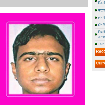
বিএন
নাচোল
চাঁপা
চাঁপা
নিরবচ
মানবব
ভারত 
Reco
Curr