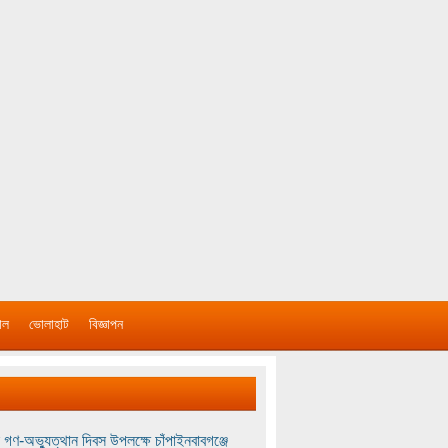
াল
ভোলাহাট
বিজ্ঞাপন
 গণ-অভ্যুত্থান দিবস উপলক্ষে চাঁপাইনবাবগঞ্জে