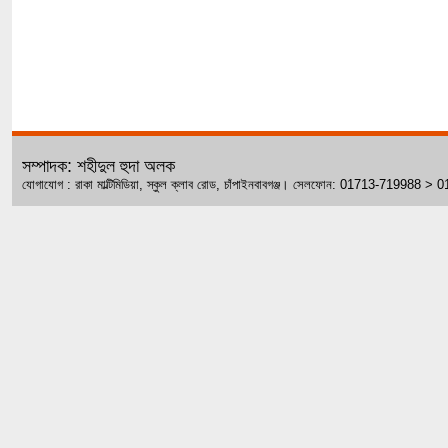
সম্পাদক: শহীদুল হুদা অলক
যোগাযোগ : রাকা মাল্টিমিডিয়া, স্কুল ক্লাব রোড, চাঁপাইনবাবগঞ্জ। সেলফোন: 01713-