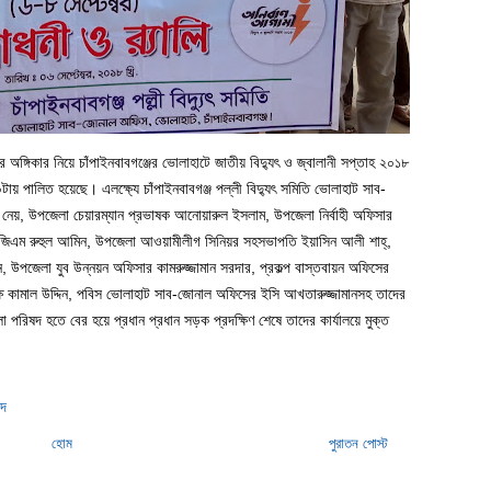
ের অঙ্গিকার নিয়ে চাঁপাইনবাবগঞ্জের ভোলাহাটে জাতীয় বিদ্যুৎ ও জ্বালানী সপ্তাহ ২০১৮
ায় পালিত হয়েছে। এলক্ষ্যে চাঁপাইনবাবগঞ্জ পল্লী বিদ্যুৎ সমিতি ভোলাহাট সাব-
 নেয়, উপজেলা চেয়ারম্যান প্রভাষক আনোয়ারুল ইসলাম, উপজেলা নির্বাহী অফিসার
 এজিএম রুহুল আমিন, উপজেলা আওয়ামীলীগ সিনিয়র সহসভাপতি ইয়াসিন আলী শাহ্,
 উপজেলা যুব উন্নয়ন অফিসার কামরুজ্জামান সরদার, প্রকল্প বাস্তবায়ন অফিসের
ষ কামাল উদ্দিন, পবিস ভোলাহাট সাব-জোনাল অফিসের ইসি আখতারুজ্জামানসহ তাদের
া পরিষদ হতে বের হয়ে প্রধান প্রধান সড়ক প্রদক্ষিণ শেষে তাদের কার্যালয়ে মুক্ত
াদ
হোম
পুরাতন পোস্ট