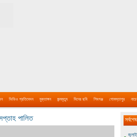
দন
ভিডিও প্রতিবেদন
মুক্তাঙ্গন
জন্মমৃত্যু
দিনের ছবি
শিবগঞ্জ
গোমস্তাপুর
নাচে
 সপ্তাহ পালিত
সর্বশেষ
জুলাই