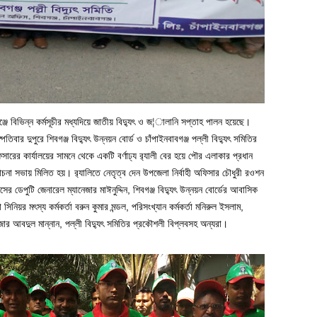
ঞ্জে বিভিন্ন কর্মসূচীর মধ্যদিয়ে জাতীয় বিদ্যুৎ ও জ¦ালানি সপ্তাহ পালন হয়েছে।
িবার দুপুরে শিবগঞ্জ বিদ্যুৎ উন্নয়ন বোর্ড ও চাঁপাইনবাবগঞ্জ পল্লী বিদ্যুৎ সমিতির
রের কার্যালয়ের সামনে থেকে একটি বর্ণাঢ্য র‌্যালী বের হয়ে পৌর এলাকার প্রধান
া সভায় মিলিত হয়। র‌্যালিতে নেতৃত্ব দেন উপজেলা নির্বাহী অফিসার চৌধুরী রওশন
ের ডেপুটি জেনারেল ম্যানেজার মাঈনুদ্দিন, শিবগঞ্জ বিদ্যুৎ উন্নয়ন বোর্ডের আবাসিক
র মৎস্য কর্মকর্তা বরুন কুমার মন্ডল, পরিসংখ্যান কর্মকর্তা মনিরুল ইসলাম,
ইজার আবদুল মান্নান, পল্লী বিদ্যুৎ সমিতির প্রকৌশলী বিপ্লবসহ অন্যরা।