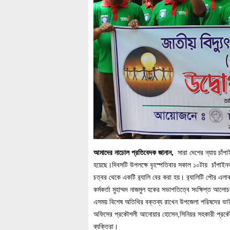
আমাদের নাচোল প্রতিবেদক জানান,
সারা দেশের ন্যায় চাঁপা
হয়েছে।দিবসটি উপলক্ষে বৃহস্পতিবার সকাল ১০টায় চাঁপাইন
চত্বর থেকে একটি র‌্যালি বের করা হয়। র‌্যালিটি পৌর এলাক
কর্মকর্তা মুহাম্মদ নাজমুল হকের সভাপতিত্বে সংক্ষিপ্ত আল
এসময় বিশেষ অতিথির বক্তব্য রাখেন উপজেলা পরিষদের ভাইস চ
অফিসের প্রকৌশলী আনোয়ার হোসেন,সিনিয়র সহকারী প্রকৌশল
ব্যক্তিরা।