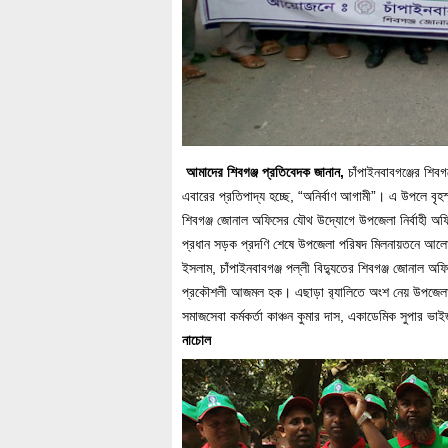
আমাদের শিবগঞ্জ প্রতিবেদক জানান,
চাঁপাইনবাবগঞ্জের শিবগ
এবারের প্রতিপাদ্য হচ্ছে, “অনির্বাণ আগামী”। এ উপলে বৃহস্পত
শিবগঞ্জ জোনাল অফিসের যৌথ উদ্যোগে উপজেলা নির্বাহী অফিসা
প্রধান সড়ক প্রদণি শেষে উপজেলা পরিষদ মিলনায়তনে আলোচন
ইসলাম, চাঁপাইনবাবগঞ্জ পল্লী বিদ্যুতের শিবগঞ্জ জোনাল অফিস
প্রকৌশলী আজমল হক। এছাড়া র‌্যালিতে অংশ নেয় উপজেলা সিনিয়
সমাজসেবা কর্মকর্তা কাঞ্চন কুমার দাস, একাডেমিক সুপার ভা
নাচোল