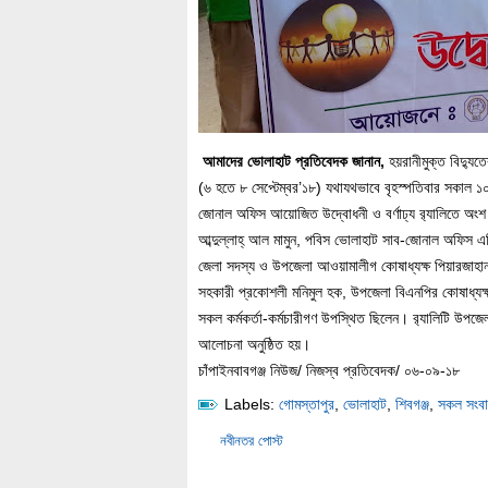
আমাদের ভোলাহাট প্রতিবেদক জানান,
হয়রানীমুক্ত বিদ্যুত
(৬ হতে ৮ সেপ্টেম্বর’১৮) যথাযথভাবে বৃহস্পতিবার সকাল ১০ট
জোনাল অফিস আয়োজিত উদ্বোধনী ও বর্ণাঢ্য র‌্যালিতে অংশ
আব্দুল্লাহ্ আল মামুন, পবিস ভোলাহাট সাব-জোনাল অফিস
জেলা সদস্য ও উপজেলা আওয়ামালীগ কোষাধ্যক্ষ পিয়ারজাহান,
সহকারী প্রকোশলী মনিমুল হক, উপজেলা বিএনপির কোষাধ্যক্
সকল কর্মকর্তা-কর্মচারীগণ উপস্থিত ছিলেন। র‌্যালিটি উপজেল
আলোচনা অনুষ্ঠিত হয়।
চাঁপাইনবাবগঞ্জ নিউজ/ নিজস্ব প্রতিবেদক/ ০৬-০৯-১৮
Labels:
গোমস্তাপুর
,
ভোলাহাট
,
শিবগঞ্জ
,
সকল সংব
নবীনতর পোস্ট