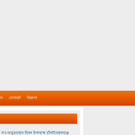
াল
ভোলাহাট
বিজ্ঞাপন
 গণ-অভ্যুত্থান দিবস উপলক্ষে চাঁপাইনবাবগঞ্জে