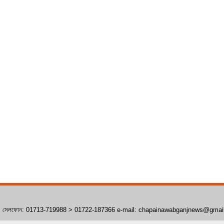
াঁপাইনবাবগঞ্জ। সেলফোন: 01713-719988 > 01722-187366 e-mail: chapainawabganjnews@gma