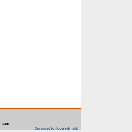
il.com
Developed by-Abdur rob nahid