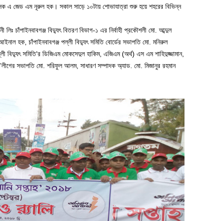
াসক এ জেড এম নূরুল হক। সকাল সাড়ে ১০টায় শোভাযাত্রা শুরু হয়ে শহরের বিভিন্ন
।
ী লিঃ চাঁপাইনবাবগঞ্জ বিদ্যুৎ বিতরণ বিভাগ-১ এর নির্বাহী প্রকৌশলী মো. আব্দুল
 আইনাল হক, চাঁপাইনবাবগঞ্জ পল্লী বিদ্যুৎ সমিতি বোর্ডের সভাপতি মো. মনিরুল
 বিদ্যুৎ সমিতি’র ডিজিএম মোকসেদুল হাকিম, এজিএম (অর্থ) এস এম শাহিদুজ্জামান,
’লীগের সভাপতি মো. শরিফুল আলম, সাধারণ সম্পাদক অ্যাড. মো. মিজানুর রহমান