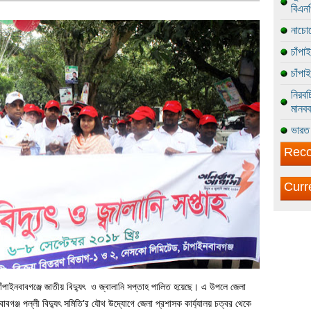
বিএন
নাচোল
চাঁপা
চাঁপা
নিরবচ
মানবব
ভারত 
Reco
Curr
চাঁপাইনবাবগঞ্জে জাতীয় বিদ্যুৎ ও জ্বালানি সপ্তাহ পালিত হয়েছে। এ উপলে জেলা
াবগঞ্জ পল্লী বিদ্যুৎ সমিতি’র যৌথ উদ্যোগে জেলা প্রশাসক কার্য্যালয় চত্বর থেকে