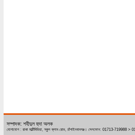
সম্পাদক: শহীদুল হুদা অলক
যোগাযোগ : রাকা মাল্টিমিডিয়া, স্কুল ক্লাব রোড, চাঁপাইনবাবগঞ্জ। সেলফোন: 01713-