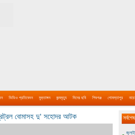
দন
ভিডিও প্রতিবেদন
মুক্তাঙ্গন
জন্মমৃত্যু
দিনের ছবি
শিবগঞ্জ
গোমস্তাপুর
নাচে
 প্রেট্রল বোমাসহ দু’ সহোদর আটক
সর্বশেষ
জুলাই