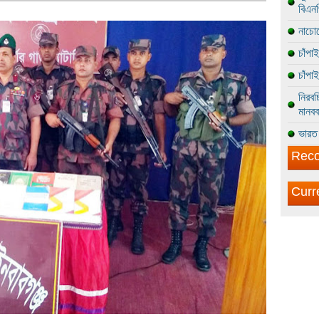
বিএন
নাচোল
চাঁপা
চাঁপা
নিরবচ
মানবব
ভারত 
Reco
Curr