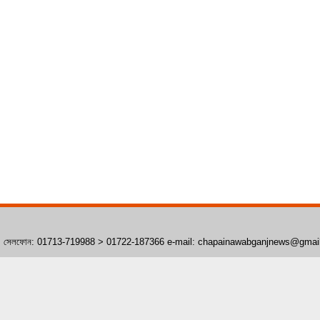
াঁপাইনবাবগঞ্জ। সেলফোন: 01713-719988 > 01722-187366 e-mail: chapainawabganjnews@gma