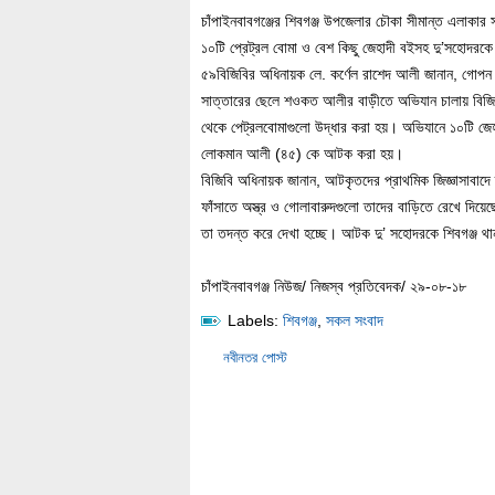
চাঁপাইনবাবগঞ্জের শিবগঞ্জ উপজেলার চৌকা সীমান্ত এলাকার স
১০টি প্রেট্রল বোমা ও বেশ কিছু জেহাদী বইসহ দু’সহোদ
৫৯বিজিবির অধিনায়ক লে. কর্ণেল রাশেদ আলী জানান, গোপন স
সাত্তারের ছেলে শওকত আলীর বাড়ীতে অভিযান চালায় বিজিবি
থেকে পেট্রলবোমাগুলো উদ্ধার করা হয়। অভিযানে ১০টি জ
লোকমান আলী (৪৫) কে আটক করা হয়।
বিজিবি অধিনায়ক জানান, আটকৃতদের প্রাথমিক জিজ্ঞাসাবাদ
ফাঁসাতে অস্ত্র ও গোলাবারুদগুলো তাদের বাড়িতে রেখে দিয়ে
তা তদন্ত করে দেখা হচ্ছে। আটক দু’ সহোদরকে শিবগঞ্জ থা
চাঁপাইনবাবগঞ্জ নিউজ/ নিজস্ব প্রতিবেদক/ ২৯-০৮-১৮
Labels:
শিবগঞ্জ
,
সকল সংবাদ
নবীনতর পোস্ট