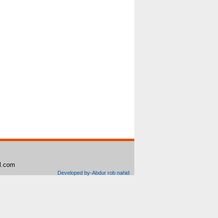
il.com
Developed by-Abdur rob nahid