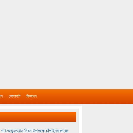
াল
ভোলাহাট
বিজ্ঞাপন
 গণ-অভ্যুত্থান দিবস উপলক্ষে চাঁপাইনবাবগঞ্জে