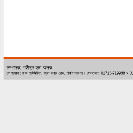
সম্পাদক: শহীদুল হুদা অলক
যোগাযোগ : রাকা মাল্টিমিডিয়া, স্কুল ক্লাব রোড, চাঁপাইনবাবগঞ্জ। সেলফোন: 01713-