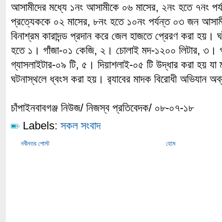
আসামীদের মধ্যে ১নং আসামীকে ০৬ মাসের, ২নং হতে ৭নং পর
প্রত্যেককে ০২ মাসের, ৮নং হতে ১০নং পর্যন্ত ০৩ জন আসাম
বিনাশ্রম কারাদন্ড প্রদান করে জেল হাজতে প্রেরণ করা হয়। 
হতে ১। গাঁজা-০১ কেজি, ২। চোলাই মদ-১২০০ লিটার, ৩। গ
গ্যাসলাইটার-০৯ টি, ৫। দিয়াশলাই-০৫ টি উদ্ধার করা হয় যা ম্
ঘটনাস্থলে ধ্বংস করা হয়। র‌্যাবের মাদক বিরোধী অভিযান অ
চাঁপাইনবাবগঞ্জ নিউজ/ নিজস্ব প্রতিবেদক/ ০৮-০৭-১৮
Labels:
সকল সংবাদ
নবীনতর পোস্ট
হোম