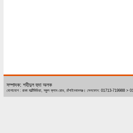
সম্পাদক: শহীদুল হুদা অলক
যোগাযোগ : রাকা মাল্টিমিডিয়া, স্কুল ক্লাব রোড, চাঁপাইনবাবগঞ্জ। সেলফোন: 01713-