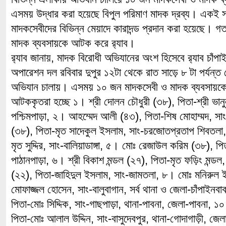
এসময় উদ্ধার করা হয়েছে বিপুল পরিমাণ মাদক দ্রব্য। একই 
মাদকসেবীদের বিভিন্ন মেয়াদে কারাদন্ড প্রদান করা হয়েছে। 
মাদক ব্যবসায়কে আটক করে র‌্যাব।
র‌্যাব জানায়, মাদক বিরোধী অভিযানের অংশ হিসেবে র‌্যাব চাঁপা
অপারেশন দল রবিবার দুপুর ১২টা থেকে রাত সাড়ে ৮ টা পর্যন্ত 
অভিযান চালায়। এসময় ১০ জন মাদকসেবী ও মাদক ব্যবসায়
আটককৃতরা হচ্ছে ১। শ্রী দোলন চৌধুরী (৩৮), পিতা-শ্রী ভানুল
পশ্চিমপাড়া, ২। আহম্মেদ আলী (৪৩), পিতা-শিষ মোহাম্মদ, সাং
(৩৮), পিতা-মৃত সাদেকুল ইসলাম, সাং-চরজোতপ্রতাপ শিবতলা,
মৃত সুদ্দির, সাং-বালিয়াডাঙ্গা, ৫। মোঃ রেজাউল করিম (৩৮), 
পাঠানপাড়া, ৬। শ্রী বিকাশ মন্ডল (২৭), পিতা-মৃত ফড়িং মন্
(২২), পিতা-জাহিদুল ইসলাম, সাং-জামতলা, ৮। মোঃ মনিরুল 
মোফাজ্জল হোসেন, সাং-বালুবাগান, সর্ব থানা ও জেলা-চাঁপাইনব
পিতা-মোঃ সিদ্দিক, সাং-গাছপাড়া, থানা-পাবনা, জেলা-পাবনা, ১
পিতা-মোঃ আলাল উদ্দিন, সাং-বাসুদেবপুর, থানা-গোদাগাড়ী, 