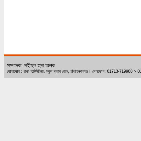
সম্পাদক: শহীদুল হুদা অলক
যোগাযোগ : রাকা মাল্টিমিডিয়া, স্কুল ক্লাব রোড, চাঁপাইনবাবগঞ্জ। সেলফোন: 01713-