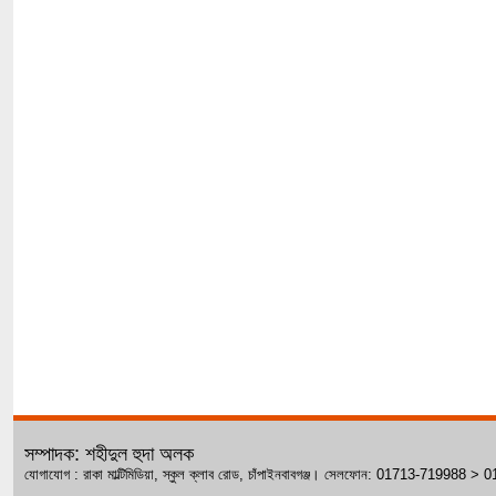
সম্পাদক: শহীদুল হুদা অলক
যোগাযোগ : রাকা মাল্টিমিডিয়া, স্কুল ক্লাব রোড, চাঁপাইনবাবগঞ্জ। সেলফোন: 01713-