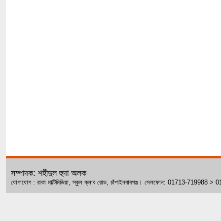
সম্পাদক: শহীদুল হুদা অলক
যোগাযোগ : রাকা মাল্টিমিডিয়া, স্কুল ক্লাব রোড, চাঁপাইনবাবগঞ্জ। সেলফোন: 01713-