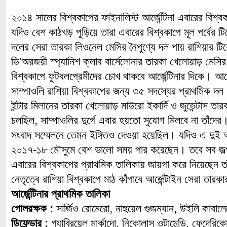
২০১৪ সালের বিশ্বকাপের ফাইনালিস্ট আর্জেন্টিনা এবারের বিশ
যদিও বেশ কাঠখড় পুড়িয়ে তারা এবারের বিশ্বকাপে মূল পর্বের টি
দলের সেরা তারকা লিওনেল মেসির নৈপুণ্যে দল পায় রাশিয়ার টিক
ডি’অরজয়ী স্প্যানিশ ক্লাব বার্সেলোনার তারকা খেলোয়াড় মেসির
বিশ্বকাপে ফুটবলপ্রেমীদের চোখ থাকবে আর্জেন্টিনার দিকে। আর্জ
সাম্পাওলি রাশিয়া বিশ্বকাপের জন্য ৩৫ সদস্যের প্রাথমিক 
ইন্টার মিলানের তারকা খেলোয়াড় মাউরো ইকার্দি ও জুভেন্টাস তার
চলছিল, সাম্পাওলির দুর্গে এবার হয়তো সুযোগ মিলবে না তাঁদে
সংবাদ সম্মেলনে তেমন ইঙ্গিতও দেওয়া হয়েছিল। যদিও এ দুই আর্জ
২০১৭-১৮ মৌসুমে বেশ ভালো সময় পার করেছেন। তবে সব জল্প
এবারের বিশ্বকাপের প্রাথমিক তালিকায় জায়গা করে নিয়েছেন ত
নেতৃত্বে রাশিয়া বিশ্বকাপে মাঠ কাঁপাবে আর্জেন্টাইন সেরা তারক
আর্জেন্টিনার প্রাথমিক তালিকা
গোলরক্ষক :
সার্জিও রোমেরো, নাহুয়েল গুজম্যান, উইলি কাবাল
ডিফেন্ডার :
গ্যাব্রিয়েল মার্কাদো, নিকোলাস ওটামেন্ডি, ফেদের