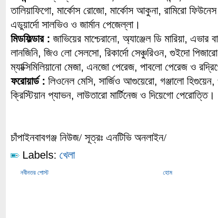
তালিয়াফিগো, মার্কোস রোজো, মার্কোস আকুনা, রামিরো ফিউনেস 
এডুয়ার্দো সালভিও ও জার্মান পেজেল্লা।
মিডফিল্ডার :
জাভিয়ের মাশ্চেরানো, অ্যাঞ্জেল ডি মারিয়া, এভার বা
লানজিনি, জিও লো সেলসো, রিকার্দো সেঞ্চুরিওন, গুইদো পিজারো, 
ম্যাক্সিমিলিয়ানো মেজা, এনজো পেরেজ, পাবলো পেরেজ ও রদ্রি
ফরোয়ার্ড :
লিওনেল মেসি, সার্জিও আগুয়েরো, গঞ্জালো হিগুয়েন, 
ক্রিস্টিয়ান প্যাভন, লাউতারো মার্টিনেজ ও দিয়েগো পেরোত্তি।
চাঁপাইনবাবগঞ্জ নিউজ/ সূত্রঃ এনটিভি অনলাইন/
Labels:
খেলা
নবীনতর পোস্ট
হোম