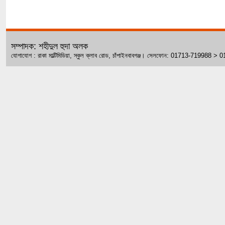
সম্পাদক: শহীদুল হুদা অলক
যোগাযোগ : রাকা মাল্টিমিডিয়া, স্কুল ক্লাব রোড, চাঁপাইনবাবগঞ্জ। সেলফোন: 01713-