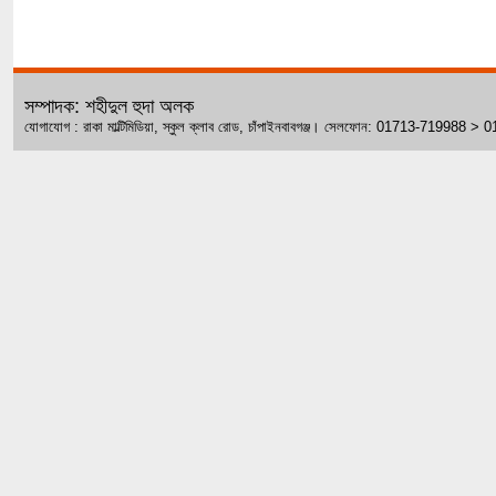
সম্পাদক: শহীদুল হুদা অলক
যোগাযোগ : রাকা মাল্টিমিডিয়া, স্কুল ক্লাব রোড, চাঁপাইনবাবগঞ্জ। সেলফোন: 01713-