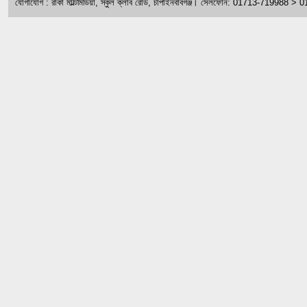
যোগাযোগ : রাকা মাল্টিমিডিয়া, স্কুল ক্লাব রোড, চাঁপাইনবাবগঞ্জ। সেলফোন: 01713-