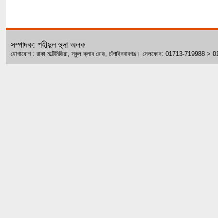
সম্পাদক: শহীদুল হুদা অলক
যোগাযোগ : রাকা মাল্টিমিডিয়া, স্কুল ক্লাব রোড, চাঁপাইনবাবগঞ্জ। সেলফোন: 01713-