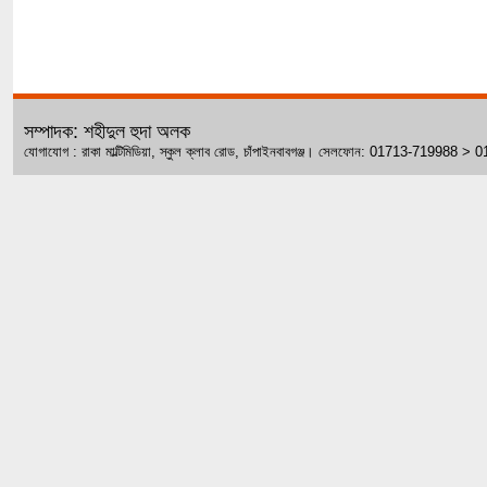
সম্পাদক: শহীদুল হুদা অলক
যোগাযোগ : রাকা মাল্টিমিডিয়া, স্কুল ক্লাব রোড, চাঁপাইনবাবগঞ্জ। সেলফোন: 01713-