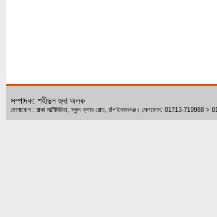
সম্পাদক: শহীদুল হুদা অলক
যোগাযোগ : রাকা মাল্টিমিডিয়া, স্কুল ক্লাব রোড, চাঁপাইনবাবগঞ্জ। সেলফোন: 01713-