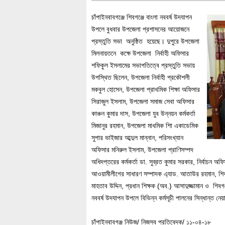
চাঁপাইনবাবগঞ্জে শিবগঞ্জে বাংলা নববর্ষ উদযাপন
উপলে বুধবার উপজেলা প্রশাসনের আয়োজনে
প্রস্তুতি সভা অনুষ্ঠিত হয়েছে। দুপুরে উপজেলা
মিলনায়তনে কক্ষে উপজেলা নির্বাহী অফিসার
শফিকুল ইসলামের সভাপতিত্বে প্রস্তুতি সভায়
উপস্থিত ছিলেন, উপজেলা নির্বাহী প্রকৌশলী
মকবুল হোসেন, উপজেলা প্রাথমিক শিক্ষা অফিসার
সিরাজুল ইসলাম, উপজেলা সমাজ সেবা অফিসার
কাঞ্চন কুমার দাস, উপজেলা যুব উন্নয়ন কর্মকর্তা
মিজানুর রহমান, উপজেলা মাধমিক শিা একাডেমিক
সুপার ভাইজার আব্দুল মান্নান, পরিসংখ্যান
অফিসার মনিরুল ইসলাম, উপজেলা প্রাণিসম্পদ
অধিদপ্তরের কর্মকর্তা ডা. সুব্রত কুমার সরকার, নির্বাচন অফ
আওয়ামীলীগের সাধারণ সম্পাদক এ্যাড. আতাউর রহমান, শিবগঞ
মাহতাব উদ্দিন, প্রধান শিক্ষক (অব.) আসাদুজ্জামান ও শিবগঞ
নববর্ষ উদযাপন উপলে বিভিন্ন কর্মসূচী পালনের সিন্ধান্ত নে
চাঁপাইনবাবগঞ্জ নিউজ/ নিজস্ব প্রতিবেদক/ ১১-০৪-১৮