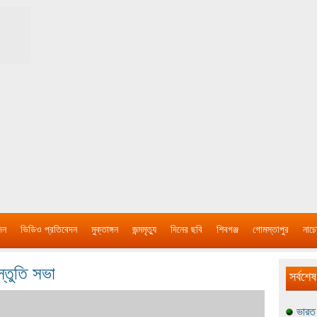
দন
ভিডিও প্রতিবেদন
মুক্তাঙ্গন
জন্মমৃত্যু
দিনের ছবি
শিবগঞ্জ
গোমস্তাপুর
নাচে
স্তুতি সভা
সর্বশেষ
ভারত 