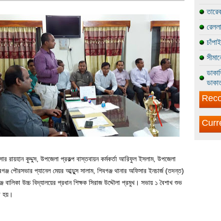
তারেক
রেললা
চাঁপা
সীমান
ডাকাত
ডাকাত
Reco
Curr
িসার রায়হান কুদ্দুস, উপজেলা প্রকল্প বাস্তবায়ন কর্মকর্তা আরিফুল ইসলাম, উপজেলা
্জ পৌরসভার প্যানেল মেয়র আব্দুুস সালাম, শিবগঞ্জ থানার অফিসার ইনচার্জ (তদন্ত)
্জ বালিকা উচ্চ বিদ্যালয়ের প্রধান শিক্ষক সিরাজ উদ্দৌলা প্রমুখ। সভায় ১ বৈশাখ শুভ
য়া হয়।