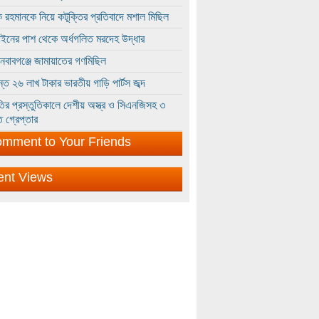
 রহমানকে নিয়ে কটূক্তির প্রতিবাদে মশাল মিছিল
ইনের পাশ থেকে অর্ধগলিত মরদেহ উদ্ধার
ইনবাবগঞ্জে জামায়াতের গণমিছিল
্তে ২৬ লাখ টাকার ভারতীয় গাড়ি পার্টস জব্দ
ির প্রস্তুতিকালে দেশীয় অস্ত্র ও সিএনজিসহ ৩
 গ্রেপ্তার
mment to Your Friends
ent Views