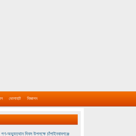
াল
ভোলাহাট
বিজ্ঞাপন
 গণ-অভ্যুত্থান দিবস উপলক্ষে চাঁপাইনবাবগঞ্জে