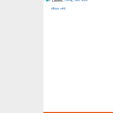
Labels:
শিবগঞ্জ
,
সকল সংবাদ
নবীনতর পোস্ট