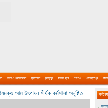
দন
ভিডিও প্রতিবেদন
মুক্তাঙ্গন
জন্মমৃত্যু
দিনের ছবি
শিবগঞ্জ
গোমস্তাপুর
নাচে
 বিষমক্ত আম উৎপাদন শীর্ষক কর্মশালা অনুষ্ঠিত
সর্বশেষ
জুলাই