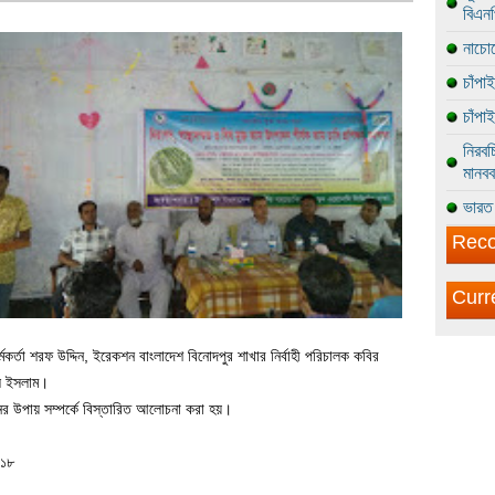
বিএন
নাচোল
চাঁপা
চাঁপা
নিরবচ
মানবব
ভারত 
Reco
Curr
কর্মকর্তা শরফ উদ্দিন, ইরেকশন বাংলাদেশ বিনোদপুর শাখার নির্বাহী পরিচালক কবির
ুল ইসলাম।
নের উপায় সম্পর্কে বিস্তারিত আলোচনা করা হয়।
-১৮