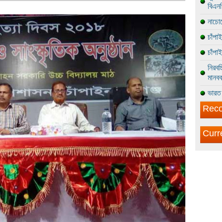
বিএন
নাচোল
চাঁপা
চাঁপা
নিরবচ
মানবব
ভারত 
Reco
Curr