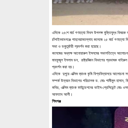
এদিকে ২৫শে মার্চ গণহত্যা দিবস উপলক্ষ মুক্তিযুদ্ধ বিষয়ক বই
চাঁপাইনবাবগঞ্জে শাহনেয়ামতল্লাহ কলেজে ২৫ মার্চ গণহত্
সভা ও ডকুমেন্টরী প্রদর্শন করা হয়েছে।
কলেজের অধ্যক্ষ আনোয়ারুল ইসলমের সভাপতিত্বে আলোচনা সভ
মাহফুজুল ইসলাম ডন, রাষ্ট্রজ্ঞিান বিভাগের প্রভাষক খাইর
প্রদর্শন করা হয়।
এদিকে দুপুরে এক্সিম ব্যাংক কৃষি বিশ্ববিদ্যালয়ে আলোচনা
সম্পর্ক উন্নয়ন বিভাগের পরিচালক ড. মোঃ শামীমুল হাসান, ব
কবির, এক্সিম ব্যাংক ফাউন্ডেশনের ভাইস-প্রেসিডেন্ট মোঃ ওস
আফতাব আলী।
শিবগঞ্জ