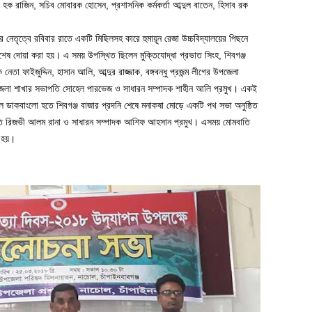
 রাজিন, সচিব মোবারক হোসেন, প্রশাসনিক কর্মকর্তা আব্দুল বাতেন, হিসাব রক
 নেতৃত্বে রবিবার রাতে একটি মিছিলসহ কারে হুমায়ূন রেজা উচ্চবিদ্যালয়ের পিছনে
েষ দোয়া করা হয়। এ সময় উপস্থিত ছিলেন মুক্তিযোদ্ধা প্রভাত সিংহ, শিবগঞ্জ
তা ফাইজুদ্দিন, হাসান আলি, আব্দুর রাজ্জাক, বঙ্গবন্ধু প্রজন্ম লীগের উপজেলা
উপজেলা শাখার সভাপতি সোহেল পারভেজ ও সাধারন সম্পাদক শাহীন আলি প্রমুখ। একই
ডাকবাংলো হতে শিবগঞ্জ বাজার প্রদনি শেষে মনাকষা মোড়ে একটি পথ সভা অনুষ্ঠিত
তি রিজভী আলম রানা ও সাধারন সম্পাদক আশিফ আহসান প্রমুখ। এসময় মোমবাতি
া হয়।