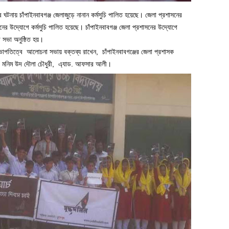
ঘটনায় চাঁপাইনবাবগঞ্জ জেলাজুড়ে নানান কর্মসুচি পালিত হয়েছে। জেলা প্রশাসনের
গঠনের উদ্যোগে কর্মসুচি পালিত হয়েছে। চাঁপাইনবাবগঞ্জ জেলা প্রশাসনের উদ্যোগে
া সভা অনুষ্ঠিত হয়।
ভাপতিত্বে আলোচনা সভায় বক্তব্য রাখেন, চাঁপাইনবাবগঞ্জের জেলা প্রশাসক
ঠক মনিম উদ দৌলা চৌধুরী, এ্যাড. আফসার আলী।