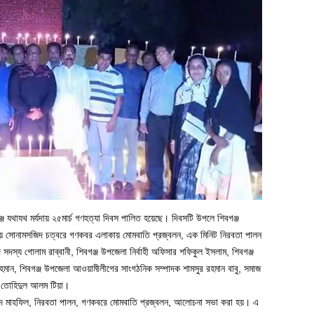
ে যথাযথ মর্যদায় ২৫মার্চ গণহত্যা দিবস পালিত হয়েছে। দিবসটি উপলে শিবগঞ্জ
ায় সোনামসজিদ চত্বরে গণকবর এলাকায় মোমবাতি প্রজ্বলন, এক মিনিট নিরবতা পালন
্য গোলাম রাব্বানী, শিবগঞ্জ উপজেলা নির্বাহী অফিসার শফিকুল ইসলাম, শিবগঞ্জ
ান, শিবগঞ্জ উপজেলা আওয়ামীলীগের সাংগঠনিক সম্পাদক শামসুর রহমান বাবু, সমাজ
তি তোহিদুল আলম টিয়া।
াদ মাহফিল, নিরবতা পালন, গণকবরে মোমবাতি প্রজ্বলন, আলোচনা সভা করা হয়। এ