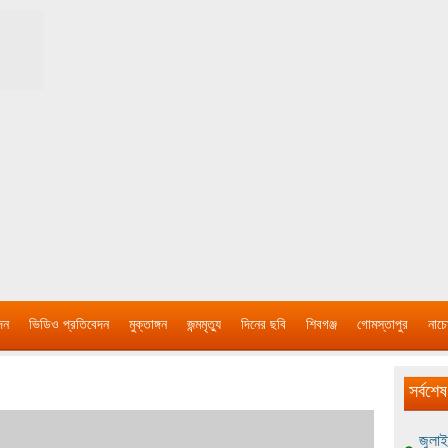
দন
ভিডিও প্রতিবেদন
মুক্তাঙ্গন
জন্মমৃত্যু
দিনের ছবি
শিবগঞ্জ
গোমস্তাপুর
নাচে
সর্বশেষ
জুলাই