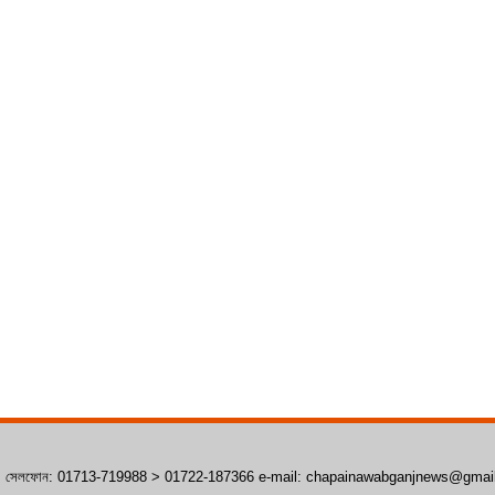
াঁপাইনবাবগঞ্জ। সেলফোন: 01713-719988 > 01722-187366 e-mail: chapainawabganjnews@gma