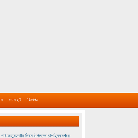
াল
ভোলাহাট
বিজ্ঞাপন
 গণ-অভ্যুত্থান দিবস উপলক্ষে চাঁপাইনবাবগঞ্জে