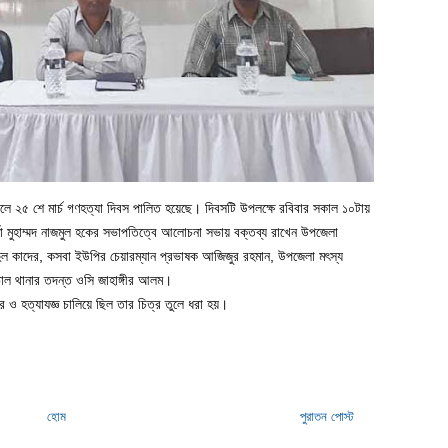
োলে ২৫ শে মার্চ গণহত্যা দিবস পালিত হয়েছে। দিবসটি উপলক্ষে রবিবার সকাল ১০টায়
তা মুহাম্মদ নাজমুল হকের সভাপতিত্বে আলোচনা সভায় বক্তব্য রাখেন উপজেলা
দুল কাদের, কসবা ইউপির চেয়ারম্যান প্রভাষক আজিজুর রহমান, উপজেলা মৎস্য
াচোল থানার তদন্ত ওসি জাহাঙ্গীর আলম।
ার ও হত্যাযজ্ঞ চালিয়ে ছিল তার চিত্র তুলে ধরা হয়।
হোম
পুরাতন পোস্ট