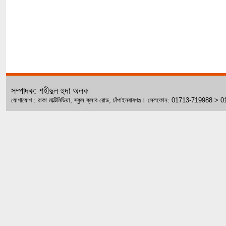
সম্পাদক: শহীদুল হুদা অলক
যোগাযোগ : রাকা মাল্টিমিডিয়া, স্কুল ক্লাব রোড, চাঁপাইনবাবগঞ্জ। সেলফোন: 01713-