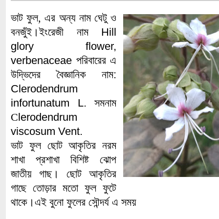
ভাট
ফুল, এর অন্য নাম ঘেটু ও
বনজুঁই।ইংরেজী নাম
Hill
glory flower,
verbenaceae
পরিবারের এ
উদ্ভিদের বৈজ্ঞানিক
নাম
:
Clerodendrum
infortunatum L.
সমনাম
C
lerodendrum
viscosum Vent.
ভাট ফুল
ছোট
আকৃতির
নরম
শাখা
প্রশাখা
বিশিষ্ট
ঝোপ
জাতীয়
গাছ।
ছোট
আকৃতির
গাছে
তোড়ার
মতো
ফুল
ফুটে
থাকে।এই বুনো ফুলের সৌন্দর্য এ সময়