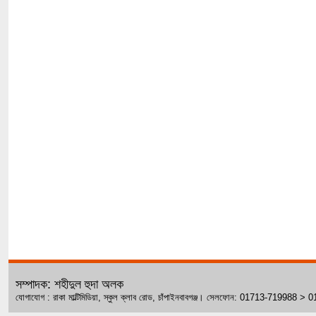
সম্পাদক: শহীদুল হুদা অলক
যোগাযোগ : রাকা মাল্টিমিডিয়া, স্কুল ক্লাব রোড, চাঁপাইনবাবগঞ্জ। সেলফোন: 01713-