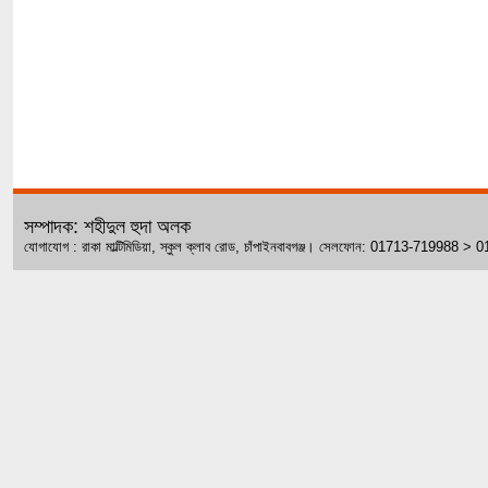
সম্পাদক: শহীদুল হুদা অলক
যোগাযোগ : রাকা মাল্টিমিডিয়া, স্কুল ক্লাব রোড, চাঁপাইনবাবগঞ্জ। সেলফোন: 01713-