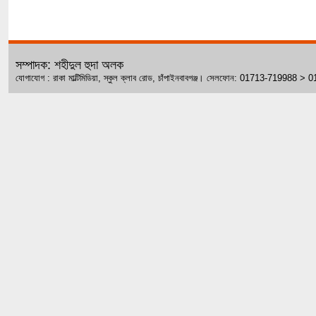
সম্পাদক: শহীদুল হুদা অলক
যোগাযোগ : রাকা মাল্টিমিডিয়া, স্কুল ক্লাব রোড, চাঁপাইনবাবগঞ্জ। সেলফোন: 01713-