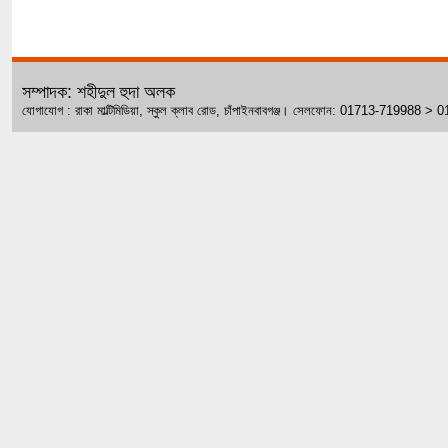
সম্পাদক: শহীদুল হুদা অলক
যোগাযোগ : রাকা মাল্টিমিডিয়া, স্কুল ক্লাব রোড, চাঁপাইনবাবগঞ্জ। সেলফোন: 01713-